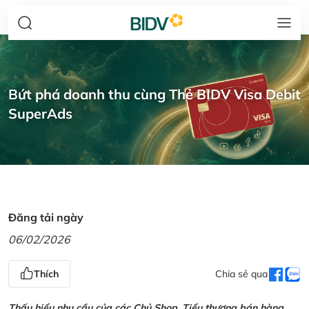
Bứt phá doanh thu cùng Thẻ BIDV Visa Debit
SuperAds
Đăng tải ngày
06/02/2026
Thích
Chia sẻ qua
Thấu hiểu nhu cầu của các Chủ Shop, Tiểu thương bán hàng