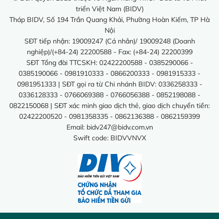
triển Việt Nam (BIDV)
Tháp BIDV, Số 194 Trần Quang Khải, Phường Hoàn Kiếm, TP Hà
Nội
SĐT tiếp nhận: 19009247 (Cá nhân)/ 19009248 (Doanh
nghiệp)/(+84-24) 22200588 - Fax: (+84-24) 22200399
SĐT Tổng đài TTCSKH: 02422200588 - 0385290066 -
0385190066 - 0981910333 - 0866200333 - 0981915333 -
0981951333 | SĐT gọi ra từ Chi nhánh BIDV: 0336258333 -
0336128333 - 0766069388 - 0766056388 - 0852198088 -
0822150068 | SĐT xác minh giao dịch thẻ, giao dịch chuyển tiền:
02422200520 - 0981358335 - 0862136388 - 0862159399
Email:
bidv247@bidv.com.vn
Swift code: BIDVVNVX