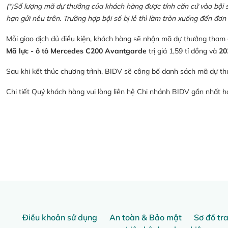
(*)Số lượng mã dự thưởng của khách hàng được tính căn cứ vào bội số 
hạn gửi nêu trên. Trường hợp bội số bị lẻ thì làm tròn xuống đến đơn 
Mỗi giao dịch đủ điều kiện, khách hàng sẽ nhận mã dự thưởng tham
Mã lực - ô tô Mercedes C200 Avantgarde
trị giá 1,59 tỉ đồng và
20
Sau khi kết thúc chương trình, BIDV sẽ công bố danh sách mã dự th
Chi tiết Quý khách hàng vui lòng liên hệ Chi nhánh BIDV gần nhất 
Điều khoản sử dụng
An toàn & Bảo mật
Sơ đồ tr