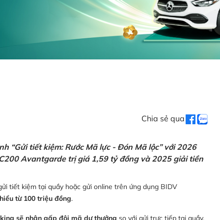
Chia sẻ qua
h “Gửi tiết kiệm: Rước Mã lực - Đón Mã lộc” với 2026
C200 Avantgarde trị giá 1,59 tỷ đồng và 2025 giải tiền
ửi tiết kiệm tại quầy hoặc gửi online trên ứng dụng BIDV
thiểu từ 100 triệu đồng
.
nking sẽ nhận gấp đôi mã dự thưởng
so với gửi trực tiếp tại quầy,