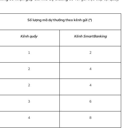
Số lượng mã dự thưởng theo kênh gửi (*)
Kênh quầy
Kênh SmartBanking
1
2
2
4
2
4
3
6
4
8