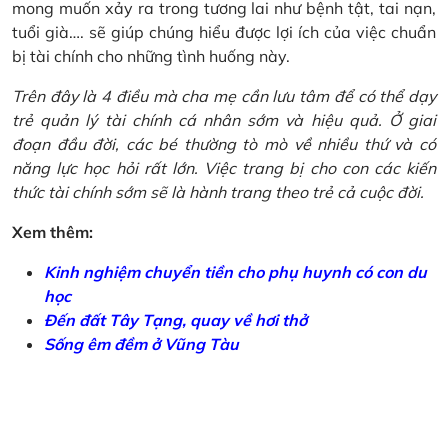
mong muốn xảy ra trong tương lai như bệnh tật, tai nạn,
tuổi già…. sẽ giúp chúng hiểu được lợi ích của việc chuẩn
bị tài chính cho những tình huống này.
Trên đây là 4 điều mà cha mẹ cần lưu tâm để có thể dạy
trẻ quản lý tài chính cá nhân sớm và hiệu quả. Ở giai
đoạn đầu đời, các bé thường tò mò về nhiều thứ và có
năng lực học hỏi rất lớn. Việc trang bị cho con các kiến
thức tài chính sớm sẽ là hành trang theo trẻ cả cuộc đời.
Xem thêm:
Kinh nghiệm chuyển tiền cho phụ huynh có con du
học
Đến đất Tây Tạng, quay về hơi thở
Sống êm đềm ở Vũng Tàu