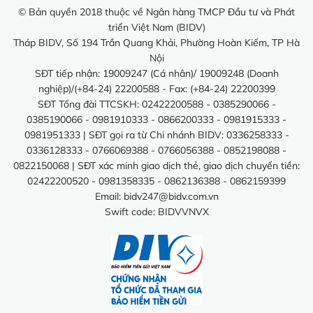
© Bản quyền 2018 thuộc về Ngân hàng TMCP Đầu tư và Phát
triển Việt Nam (BIDV)
Tháp BIDV, Số 194 Trần Quang Khải, Phường Hoàn Kiếm, TP Hà
Nội
SĐT tiếp nhận: 19009247 (Cá nhân)/ 19009248 (Doanh
nghiệp)/(+84-24) 22200588 - Fax: (+84-24) 22200399
SĐT Tổng đài TTCSKH: 02422200588 - 0385290066 -
0385190066 - 0981910333 - 0866200333 - 0981915333 -
0981951333 | SĐT gọi ra từ Chi nhánh BIDV: 0336258333 -
0336128333 - 0766069388 - 0766056388 - 0852198088 -
0822150068 | SĐT xác minh giao dịch thẻ, giao dịch chuyển tiền:
02422200520 - 0981358335 - 0862136388 - 0862159399
Email:
bidv247@bidv.com.vn
Swift code: BIDVVNVX