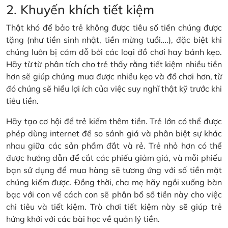
2. Khuyến khích tiết kiệm
Thật khó để bảo trẻ không được tiêu số tiền chúng được
tặng (như tiền sinh nhật, tiền mừng tuổi….), đặc biệt khi
chúng luôn bị cám dỗ bởi các loại đồ chơi hay bánh kẹo.
Hãy từ từ phân tích cho trẻ thấy rằng tiết kiệm nhiều tiền
hơn sẽ giúp chúng mua được nhiều kẹo và đồ chơi hơn, từ
đó chúng sẽ hiểu lợi ích của việc suy nghĩ thật kỹ trước khi
tiêu tiền.
Hãy tạo cơ hội để trẻ kiếm thêm tiền. Trẻ lớn có thể được
phép dùng internet để so sánh giá và phân biệt sự khác
nhau giữa các sản phẩm đắt và rẻ. Trẻ nhỏ hơn có thể
được hướng dẫn để cắt các phiếu giảm giá, và mỗi phiếu
bạn sử dụng để mua hàng sẽ tương ứng với số tiền mặt
chúng kiếm được. Đồng thời, cha mẹ hãy ngồi xuống bàn
bạc với con về cách con sẽ phân bổ số tiền này cho việc
chi tiêu và tiết kiệm. Trò chơi tiết kiệm này sẽ giúp trẻ
hứng khởi với các bài học về quản lý tiền.