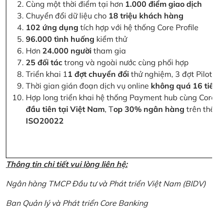
Cùng một thời điểm tại hơn
1.000 điểm giao dịch
Chuyển đổi dữ liệu cho
18 triệu khách hàng
102 ứng dụng
tích hợp với hệ thống Core Profile
96.000 tình huống
kiểm thử
Hơn
24.000 người
tham gia
25 đối tác
trong và ngoài nước cùng phối hợp
Triển khai 1
1 đợt chuyển đổi
thử nghiệm, 3 đợt Pilot 
Thời gian gián đoạn dịch vụ online
không quá 16 tiế
Hợp long triển khai hệ thống Payment hub cùng Core 
đầu tiên tại Việt Nam
, T
op 30% ngân hàng
trên thế 
ISO20022
Thông tin chi tiết vui lòng liên hệ:
Ngân hàng TMCP Đầu tư và Phát triển Việt Nam (BIDV)
Ban Quản lý và Phát triển Core Banking