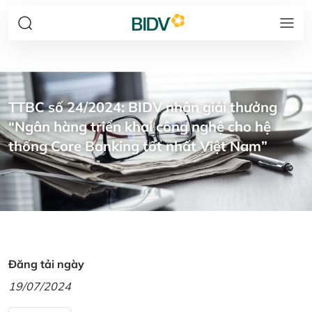
TTBC số 24/2024: BIDV nhận giải thưởng
“Ngân hàng triển khai công nghệ cho hệ
thống Core Banking tốt nhất Việt Nam”
Đăng tải ngày
19/07/2024