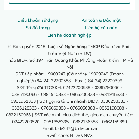
Điều khoản sử dụng
An toàn & Bảo mật
Sơ đồ trang
Liên hệ cá nhân
Liên hệ doanh nghiệp
© Bản quyền 2018 thuộc về Ngân hàng TMCP Đầu tư và Phát
triển Việt Nam (BIDV)
Tháp BIDV, Số 194 Trần Quang Khải, Phường Hoàn Kiếm, TP Hà
Nội
SĐT tiếp nhận: 19009247 (Cá nhân)/ 19009248 (Doanh
nghiệp)/(+84-24) 22200588 - Fax: (+84-24) 22200399
SĐT Tổng đài TTCSKH: 02422200588 - 0385290066 -
0385190066 - 0981910333 - 0866200333 - 0981915333 -
0981951333 | SĐT gọi ra từ Chi nhánh BIDV: 0336258333 -
0336128333 - 0766069388 - 0766056388 - 0852198088 -
0822150068 | SĐT xác minh giao dịch thẻ, giao dịch chuyển tiền:
02422200520 - 0981358335 - 0862136388 - 0862159399
Email:
bidv247@bidv.com.vn
Swift code: BIDVVNVX