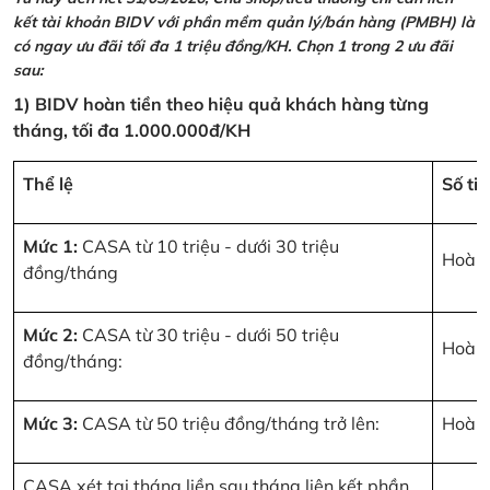
kết tài khoản BIDV với phần mềm quản lý/bán hàng (PMBH) là
có ngay ưu đãi tối đa 1 triệu đồng/KH. Chọn 1 trong 2 ưu đãi
sau:
1) BIDV hoàn tiền theo hiệu quả khách hàng từng
tháng, tối đa 1.000.000đ/KH
Thể lệ
Số ti
Mức 1:
CASA từ 10 triệu - dưới 30 triệu
Hoàn 
đồng/tháng
Mức 2:
CASA từ 30 triệu - dưới 50 triệu
Hoàn 
đồng/tháng:
Mức 3:
CASA từ 50 triệu đồng/tháng trở lên:
Hoàn 
CASA xét tại tháng liền sau tháng liên kết phần