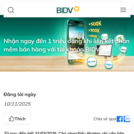
Nhận ngay đến 1 triệu đồng khi liên kết phần
mềm bán hàng với tài khoản BIDV
Đăng tải ngày
10/11/2025
Thích
Chia sẻ qua
Từ nay đến hết 31/03/2026, Chủ shop/tiểu thương chỉ cần liên