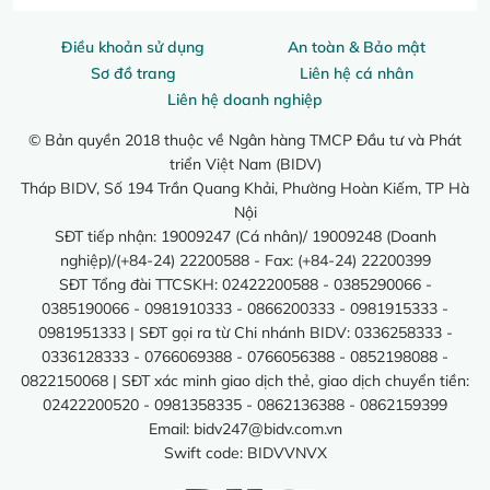
Điều khoản sử dụng
An toàn & Bảo mật
Sơ đồ trang
Liên hệ cá nhân
Liên hệ doanh nghiệp
© Bản quyền 2018 thuộc về Ngân hàng TMCP Đầu tư và Phát
triển Việt Nam (BIDV)
Tháp BIDV, Số 194 Trần Quang Khải, Phường Hoàn Kiếm, TP Hà
Nội
SĐT tiếp nhận: 19009247 (Cá nhân)/ 19009248 (Doanh
nghiệp)/(+84-24) 22200588 - Fax: (+84-24) 22200399
SĐT Tổng đài TTCSKH: 02422200588 - 0385290066 -
0385190066 - 0981910333 - 0866200333 - 0981915333 -
0981951333 | SĐT gọi ra từ Chi nhánh BIDV: 0336258333 -
0336128333 - 0766069388 - 0766056388 - 0852198088 -
0822150068 | SĐT xác minh giao dịch thẻ, giao dịch chuyển tiền:
02422200520 - 0981358335 - 0862136388 - 0862159399
Email:
bidv247@bidv.com.vn
Swift code: BIDVVNVX