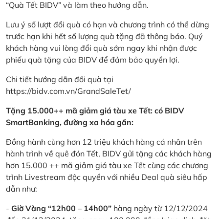
“Quà Tết BIDV” và làm theo hướng dẫn.
Lưu ý số lượt đổi quà có hạn và chương trình có thể dừng
trước hạn khi hết số lượng quà tặng đã thông báo. Quý
khách hàng vui lòng đổi quà sớm ngay khi nhận được
phiếu quà tặng của BIDV để đảm bảo quyền lợi.
Chi tiết hướng dẫn đổi quà tại
https://bidv.com.vn/GrandSaleTet/
Tặng 15.000++ mã giảm giá tàu xe Tết: có BIDV
SmartBanking, đường xa hóa gần:
Đồng hành cùng hơn 12 triệu khách hàng cá nhân trên
hành trình về quê đón Tết, BIDV gửi tặng các khách hàng
hơn 15.000 ++ mã giảm giá tàu xe Tết cùng các chương
trình Livestream độc quyền với nhiều Deal quà siêu hấp
dẫn như:
-
Giờ Vàng “12h00 – 14h00”
hàng ngày từ 12/12/2024