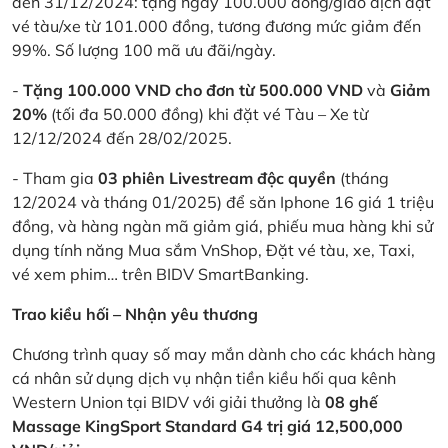
đến 31/12/2024: tặng ngay 100.000 đồng/giao dịch đặt
vé tàu/xe từ 101.000 đồng, tương đương mức giảm đến
99%. Số lượng 100 mã ưu đãi/ngày.
-
Tặng 100.000 VND cho đơn từ 500.000 VND
và
Giảm
20%
(tối đa 50.000 đồng) khi đặt vé Tàu – Xe từ
12/12/2024 đến 28/02/2025.
- Tham gia
03 phiên Livestream độc quyền
(tháng
12/2024 và tháng 01/2025) để săn Iphone 16 giá 1 triệu
đồng, và hàng ngàn mã giảm giá, phiếu mua hàng khi sử
dụng tính năng Mua sắm VnShop, Đặt vé tàu, xe, Taxi,
vé xem phim… trên BIDV SmartBanking.
Trao kiều hối – Nhận yêu thương
Chương trình quay số may mắn dành cho các khách hàng
cá nhân sử dụng dịch vụ nhận tiền kiều hối qua kênh
Western Union tại BIDV với giải thưởng là
08 ghế
Massage KingSport Standard G4 trị giá 12,500,000