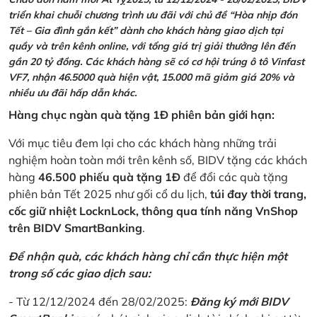
triển khai chuỗi chương trình ưu đãi với chủ đề “Hòa nhịp đón
Tết – Gia đình gắn kết” dành cho khách hàng giao dịch tại
quầy và trên kênh online, với tổng giá trị giải thưởng lên đến
gần 20 tỷ đồng. Các khách hàng sẽ có cơ hội trúng ô tô Vinfast
VF7, nhận 46.5000 quà hiện vật, 15.000 mã giảm giá 20% và
nhiều ưu đãi hấp dẫn khác.
Hàng chục ngàn quà tặng 1Đ phiên bản giới hạn:
Với mục tiêu đem lại cho các khách hàng những trải
nghiệm hoàn toàn mới trên kênh số, BIDV tặng các khách
hàng
46.500 phiếu quà tặng 1Đ
để đổi các quà tặng
phiên bản Tết 2025 như gối cổ du lịch,
túi đay thời trang,
cốc giữ nhiệt LocknLock, thông qua tính năng VnShop
trên BIDV SmartBanking
.
Để nhận quà, các khách hàng chỉ cần thực hiện một
trong số các giao dịch sau:
- Từ 12/12/2024 đến 28/02/2025:
Đăng ký mới BIDV