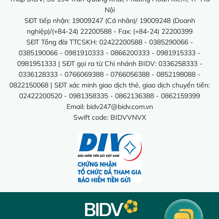
Nội
SĐT tiếp nhận: 19009247 (Cá nhân)/ 19009248 (Doanh
nghiệp)/(+84-24) 22200588 - Fax: (+84-24) 22200399
SĐT Tổng đài TTCSKH: 02422200588 - 0385290066 -
0385190066 - 0981910333 - 0866200333 - 0981915333 -
0981951333 | SĐT gọi ra từ Chi nhánh BIDV: 0336258333 -
0336128333 - 0766069388 - 0766056388 - 0852198088 -
0822150068 | SĐT xác minh giao dịch thẻ, giao dịch chuyển tiền:
02422200520 - 0981358335 - 0862136388 - 0862159399
Email:
bidv247@bidv.com.vn
Swift code: BIDVVNVX