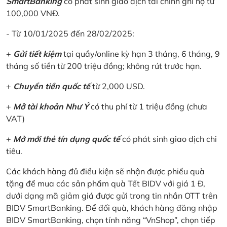
SmartBanking
có phát sinh giao dịch tài chính ghi nợ từ
100,000 VNĐ.
- Từ 10/01/2025 đến 28/02/2025:
+
Gửi tiết kiệm
tại quầy/online kỳ hạn 3 tháng, 6 tháng, 9
tháng số tiền từ 200 triệu đồng; không rút trước hạn.
+
Chuyển tiền quốc tế
từ 2,000 USD.
+
Mở tài khoản Như Ý
có thu phí từ 1 triệu đồng (chưa
VAT)
+
Mở mới thẻ tín dụng quốc tế
có phát sinh giao dịch chi
tiêu.
Các khách hàng đủ điều kiện sẽ nhận được phiếu quà
tặng để mua các sản phẩm quà Tết BIDV với giá 1 Đ,
dưới dạng mã giảm giá được gửi trong tin nhắn OTT trên
BIDV SmartBanking. Để đối quà, khách hàng đăng nhập
BIDV SmartBanking, chọn tính năng “VnShop”, chọn tiếp