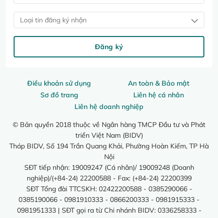
Loại tin đăng ký nhận
Đăng ký
Điều khoản sử dụng
An toàn & Bảo mật
Sơ đồ trang
Liên hệ cá nhân
Liên hệ doanh nghiệp
© Bản quyền 2018 thuộc về Ngân hàng TMCP Đầu tư và Phát
triển Việt Nam (BIDV)
Tháp BIDV, Số 194 Trần Quang Khải, Phường Hoàn Kiếm, TP Hà
Nội
SĐT tiếp nhận: 19009247 (Cá nhân)/ 19009248 (Doanh
nghiệp)/(+84-24) 22200588 - Fax: (+84-24) 22200399
SĐT Tổng đài TTCSKH: 02422200588 - 0385290066 -
0385190066 - 0981910333 - 0866200333 - 0981915333 -
0981951333 | SĐT gọi ra từ Chi nhánh BIDV: 0336258333 -