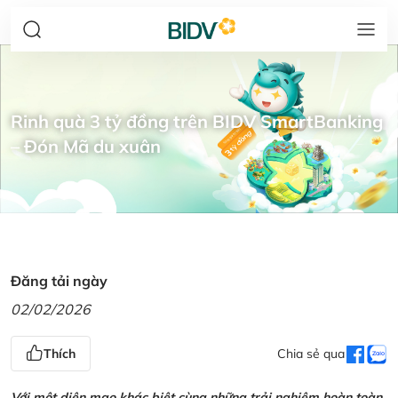
Rinh quà 3 tỷ đồng trên BIDV SmartBanking
– Đón Mã du xuân
Đăng tải ngày
02/02/2026
Thích
Chia sẻ qua
Với một diện mạo khác biệt cùng những trải nghiệm hoàn toàn