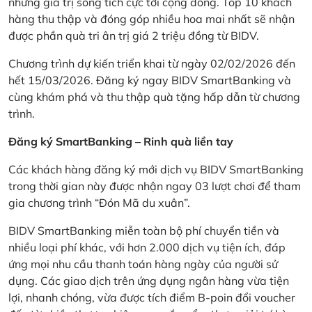
những giá trị sống tích cực tới cộng đồng. Top 10 khách
hàng thu thập và đóng góp nhiều hoa mai nhất sẽ nhận
được phần quà tri ân trị giá 2 triệu đồng từ BIDV.
Chương trình dự kiến triển khai từ ngày 02/02/2026 đến
hết 15/03/2026. Đăng ký ngay BIDV SmartBanking và
cùng khám phá và thu thập quà tặng hấp dẫn từ chương
trình.
Đăng ký SmartBanking – Rinh quà liền tay
Các khách hàng đăng ký mới dịch vụ BIDV SmartBanking
trong thời gian này được nhận ngay 03 lượt chơi để tham
gia chương trình “Đón Mã du xuân”.
BIDV SmartBanking miễn toàn bộ phí chuyển tiền và
nhiều loại phí khác, với hơn 2.000 dịch vụ tiện ích, đáp
ứng mọi nhu cầu thanh toán hàng ngày của người sử
dụng. Các giao dịch trên ứng dụng ngân hàng vừa tiện
lợi, nhanh chóng, vừa được tích điểm B-poin đổi voucher