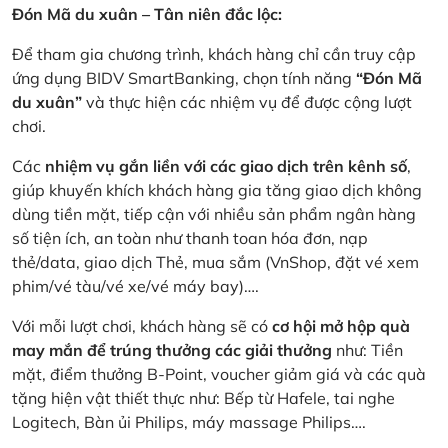
Đón Mã du xuân – Tân niên đắc lộc:
Để tham gia chương trình, khách hàng chỉ cần truy cập
ứng dụng BIDV SmartBanking, chọn tính năng
“Đón Mã
du xuân”
và thực hiện các nhiệm vụ để được cộng lượt
chơi.
Các
nhiệm vụ gắn liền với các giao dịch trên kênh số
,
giúp khuyến khích khách hàng gia tăng giao dịch không
dùng tiền mặt, tiếp cận với nhiều sản phẩm ngân hàng
số tiện ích, an toàn như thanh toan hóa đơn, nạp
thẻ/data, giao dịch Thẻ, mua sắm (VnShop, đặt vé xem
phim/vé tàu/vé xe/vé máy bay)….
Với mỗi lượt chơi, khách hàng sẽ có
cơ hội mở hộp quà
may mắn để trúng thưởng các giải thưởng
như: Tiền
mặt, điểm thưởng B-Point, voucher giảm giá và các quà
tặng hiện vật thiết thực như: Bếp từ Hafele, tai nghe
Logitech, Bàn ủi Philips, máy massage Philips….