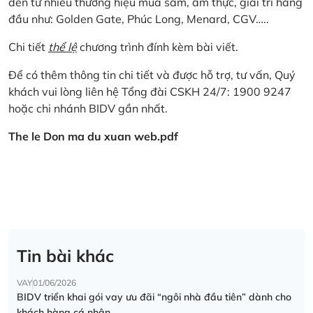
đến từ nhiều thương hiệu mua sắm, ẩm thực, giải trí hàng
đầu như: Golden Gate, Phúc Long, Menard, CGV…..
Chi tiết
thể lệ
chương trình đính kèm bài viết.
Để có thêm thông tin chi tiết và được hỗ trợ, tư vấn, Quý
khách vui lòng liên hệ Tổng đài CSKH 24/7: 1900 9247
hoặc chi nhánh BIDV gần nhất.
The le Don ma du xuan web.pdf
Tin bài khác
VAY
01/06/2026
BIDV triển khai gói vay ưu đãi “ngôi nhà đầu tiên” dành cho
khách hàng cá nhân