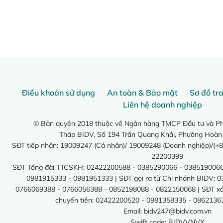
Điều khoản sử dụng
An toàn & Bảo mật
Sơ đồ tr
Liên hệ doanh nghiệp
© Bản quyền 2018 thuộc về Ngân hàng TMCP Đầu tư và Phá
Tháp BIDV, Số 194 Trần Quang Khải, Phường Hoàn
SĐT tiếp nhận: 19009247 (Cá nhân)/ 19009248 (Doanh nghiệp)/(+8
22200399
SĐT Tổng đài TTCSKH: 02422200588 - 0385290066 - 0385190066
0981915333 - 0981951333 | SĐT gọi ra từ Chi nhánh BIDV: 
0766069388 - 0766056388 - 0852198088 - 0822150068 | SĐT xác 
chuyển tiền: 02422200520 - 0981358335 - 0862136
Email:
bidv247@bidv.com.vn
Swift code: BIDVVNVX