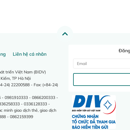
Đăng 
ang
Liên hệ cá nhân
t triển Việt Nam (BIDV)
 Kiếm, TP Hà Nội
4-24) 22200588 - Fax: (+84-24)
 - 0981910333 - 0866200333 -
0336258333 - 0336128333 -
minh giao dịch thẻ, giao dịch
388 - 0862159399