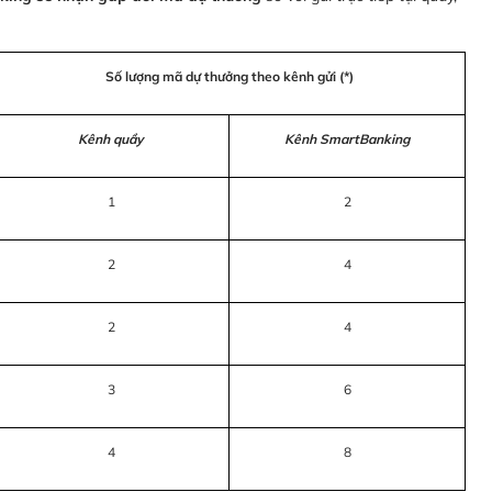
Số lượng mã dự thưởng theo kênh gửi (*)
Kênh quầy
Kênh SmartBanking
1
2
2
4
2
4
3
6
4
8