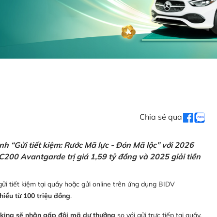
Chia sẻ qua
h “Gửi tiết kiệm: Rước Mã lực - Đón Mã lộc” với 2026
C200 Avantgarde trị giá 1,59 tỷ đồng và 2025 giải tiền
ửi tiết kiệm tại quầy hoặc gửi online trên ứng dụng BIDV
thiểu từ 100 triệu đồng
.
nking sẽ nhận gấp đôi mã dự thưởng
so với gửi trực tiếp tại quầy,