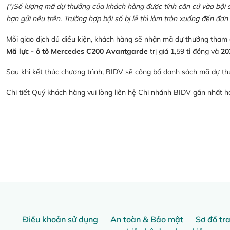
(*)Số lượng mã dự thưởng của khách hàng được tính căn cứ vào bội số 
hạn gửi nêu trên. Trường hợp bội số bị lẻ thì làm tròn xuống đến đơn 
Mỗi giao dịch đủ điều kiện, khách hàng sẽ nhận mã dự thưởng tham
Mã lực - ô tô Mercedes C200 Avantgarde
trị giá 1,59 tỉ đồng và
20
Sau khi kết thúc chương trình, BIDV sẽ công bố danh sách mã dự th
Chi tiết Quý khách hàng vui lòng liên hệ Chi nhánh BIDV gần nhất 
Điều khoản sử dụng
An toàn & Bảo mật
Sơ đồ tr