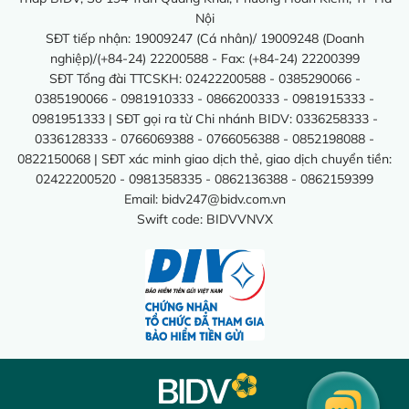
Nội
SĐT tiếp nhận: 19009247 (Cá nhân)/ 19009248 (Doanh
nghiệp)/(+84-24) 22200588 - Fax: (+84-24) 22200399
SĐT Tổng đài TTCSKH: 02422200588 - 0385290066 -
0385190066 - 0981910333 - 0866200333 - 0981915333 -
0981951333 | SĐT gọi ra từ Chi nhánh BIDV: 0336258333 -
0336128333 - 0766069388 - 0766056388 - 0852198088 -
0822150068 | SĐT xác minh giao dịch thẻ, giao dịch chuyển tiền:
02422200520 - 0981358335 - 0862136388 - 0862159399
Email:
bidv247@bidv.com.vn
Swift code: BIDVVNVX