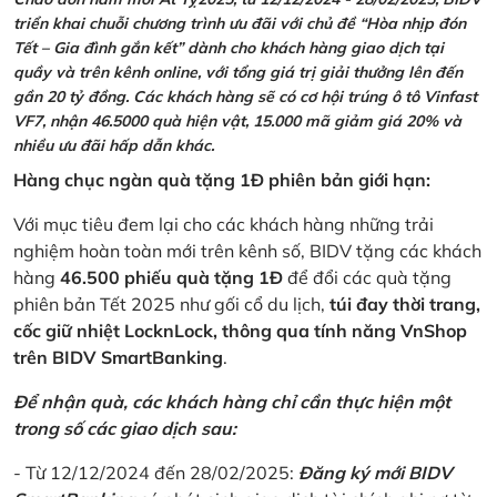
triển khai chuỗi chương trình ưu đãi với chủ đề “Hòa nhịp đón
Tết – Gia đình gắn kết” dành cho khách hàng giao dịch tại
quầy và trên kênh online, với tổng giá trị giải thưởng lên đến
gần 20 tỷ đồng. Các khách hàng sẽ có cơ hội trúng ô tô Vinfast
VF7, nhận 46.5000 quà hiện vật, 15.000 mã giảm giá 20% và
nhiều ưu đãi hấp dẫn khác.
Hàng chục ngàn quà tặng 1Đ phiên bản giới hạn:
Với mục tiêu đem lại cho các khách hàng những trải
nghiệm hoàn toàn mới trên kênh số, BIDV tặng các khách
hàng
46.500 phiếu quà tặng 1Đ
để đổi các quà tặng
phiên bản Tết 2025 như gối cổ du lịch,
túi đay thời trang,
cốc giữ nhiệt LocknLock, thông qua tính năng VnShop
trên BIDV SmartBanking
.
Để nhận quà, các khách hàng chỉ cần thực hiện một
trong số các giao dịch sau:
- Từ 12/12/2024 đến 28/02/2025:
Đăng ký mới BIDV