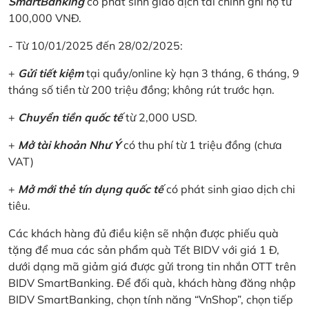
SmartBanking
có phát sinh giao dịch tài chính ghi nợ từ
100,000 VNĐ.
- Từ 10/01/2025 đến 28/02/2025:
+
Gửi tiết kiệm
tại quầy/online kỳ hạn 3 tháng, 6 tháng, 9
tháng số tiền từ 200 triệu đồng; không rút trước hạn.
+
Chuyển tiền quốc tế
từ 2,000 USD.
+
Mở tài khoản Như Ý
có thu phí từ 1 triệu đồng (chưa
VAT)
+
Mở mới thẻ tín dụng quốc tế
có phát sinh giao dịch chi
tiêu.
Các khách hàng đủ điều kiện sẽ nhận được phiếu quà
tặng để mua các sản phẩm quà Tết BIDV với giá 1 Đ,
dưới dạng mã giảm giá được gửi trong tin nhắn OTT trên
BIDV SmartBanking. Để đối quà, khách hàng đăng nhập
BIDV SmartBanking, chọn tính năng “VnShop”, chọn tiếp