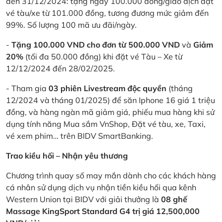
đến 31/12/2024: tặng ngay 100.000 đồng/giao dịch đặt
vé tàu/xe từ 101.000 đồng, tương đương mức giảm đến
99%. Số lượng 100 mã ưu đãi/ngày.
-
Tặng 100.000 VND cho đơn từ 500.000 VND
và
Giảm
20%
(tối đa 50.000 đồng) khi đặt vé Tàu – Xe từ
12/12/2024 đến 28/02/2025.
- Tham gia
03 phiên Livestream độc quyền
(tháng
12/2024 và tháng 01/2025) để săn Iphone 16 giá 1 triệu
đồng, và hàng ngàn mã giảm giá, phiếu mua hàng khi sử
dụng tính năng Mua sắm VnShop, Đặt vé tàu, xe, Taxi,
vé xem phim… trên BIDV SmartBanking.
Trao kiều hối – Nhận yêu thương
Chương trình quay số may mắn dành cho các khách hàng
cá nhân sử dụng dịch vụ nhận tiền kiều hối qua kênh
Western Union tại BIDV với giải thưởng là
08 ghế
Massage KingSport Standard G4 trị giá 12,500,000