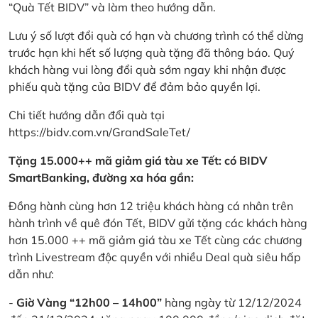
“Quà Tết BIDV” và làm theo hướng dẫn.
Lưu ý số lượt đổi quà có hạn và chương trình có thể dừng
trước hạn khi hết số lượng quà tặng đã thông báo. Quý
khách hàng vui lòng đổi quà sớm ngay khi nhận được
phiếu quà tặng của BIDV để đảm bảo quyền lợi.
Chi tiết hướng dẫn đổi quà tại
https://bidv.com.vn/GrandSaleTet/
Tặng 15.000++ mã giảm giá tàu xe Tết: có BIDV
SmartBanking, đường xa hóa gần:
Đồng hành cùng hơn 12 triệu khách hàng cá nhân trên
hành trình về quê đón Tết, BIDV gửi tặng các khách hàng
hơn 15.000 ++ mã giảm giá tàu xe Tết cùng các chương
trình Livestream độc quyền với nhiều Deal quà siêu hấp
dẫn như:
-
Giờ Vàng “12h00 – 14h00”
hàng ngày từ 12/12/2024