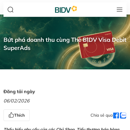
Bứt phá doanh thu cùng Thẻ BIDV Visa Debit
SuperAds
Đăng tải ngày
06/02/2026
Thích
Chia sẻ qua
Thấu hiểu nhu cầu của các Chủ Shop, Tiểu thương bán hàng