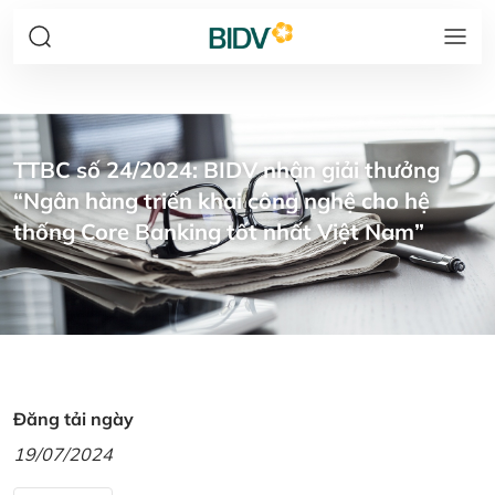
TTBC số 24/2024: BIDV nhận giải thưởng
“Ngân hàng triển khai công nghệ cho hệ
thống Core Banking tốt nhất Việt Nam”
Đăng tải ngày
19/07/2024