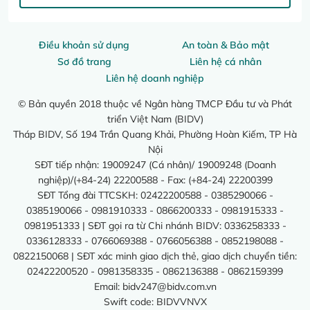
Điều khoản sử dụng
An toàn & Bảo mật
Sơ đồ trang
Liên hệ cá nhân
Liên hệ doanh nghiệp
© Bản quyền 2018 thuộc về Ngân hàng TMCP Đầu tư và Phát
triển Việt Nam (BIDV)
Tháp BIDV, Số 194 Trần Quang Khải, Phường Hoàn Kiếm, TP Hà
Nội
SĐT tiếp nhận: 19009247 (Cá nhân)/ 19009248 (Doanh
nghiệp)/(+84-24) 22200588 - Fax: (+84-24) 22200399
SĐT Tổng đài TTCSKH: 02422200588 - 0385290066 -
0385190066 - 0981910333 - 0866200333 - 0981915333 -
0981951333 | SĐT gọi ra từ Chi nhánh BIDV: 0336258333 -
0336128333 - 0766069388 - 0766056388 - 0852198088 -
0822150068 | SĐT xác minh giao dịch thẻ, giao dịch chuyển tiền:
02422200520 - 0981358335 - 0862136388 - 0862159399
Email:
bidv247@bidv.com.vn
Swift code: BIDVVNVX