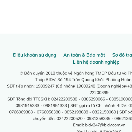
Điều khoản sử dụng
An toàn & Bảo mật
Sơ đồ tr
Liên hệ doanh nghiệp
© Bản quyền 2018 thuộc về Ngân hàng TMCP Đầu tư và Phá
Tháp BIDV, Số 194 Trần Quang Khải, Phường Hoàn
SĐT tiếp nhận: 19009247 (Cá nhân)/ 19009248 (Doanh nghiệp)/(+8
22200399
SĐT Tổng đài TTCSKH: 02422200588 - 0385290066 - 0385190066
0981915333 - 0981951333 | SĐT gọi ra từ Chi nhánh BIDV: 
0766069388 - 0766056388 - 0852198088 - 0822150068 | SĐT xác 
chuyển tiền: 02422200520 - 0981358335 - 0862136
Email:
bidv247@bidv.com.vn
Swift code: BIDVVNVX