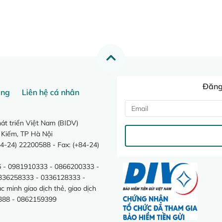
Đăng 
ang
Liên hệ cá nhân
t triển Việt Nam (BIDV)
 Kiếm, TP Hà Nội
4-24) 22200588 - Fax: (+84-24)
 - 0981910333 - 0866200333 -
0336258333 - 0336128333 -
minh giao dịch thẻ, giao dịch
388 - 0862159399