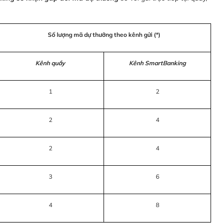
Số lượng mã dự thưởng theo kênh gửi (*)
Kênh quầy
Kênh SmartBanking
1
2
2
4
2
4
3
6
4
8