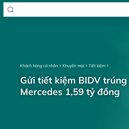
Khách hàng cá nhân
Khuyến mại
Tiết kiệm
Gửi tiết kiệm BIDV trúng
Mercedes 1,59 tỷ đồng