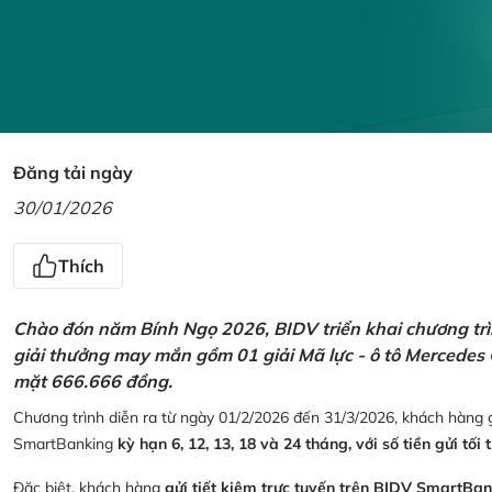
Đăng tải ngày
30/01/2026
Thích
Chào đón năm Bính Ngọ 2026, BIDV triển khai chương trìn
giải thưởng may mắn gồm 01 giải Mã lực - ô tô Mercedes 
mặt 666.666 đồng.
Chương trình diễn ra từ ngày 01/2/2026 đến 31/3/2026, khách hàng g
SmartBanking
kỳ hạn 6, 12, 13, 18 và 24 tháng, với số tiền gửi tối 
Đặc biệt, khách hàng
gửi tiết kiệm trực tuyến trên BIDV SmartBa