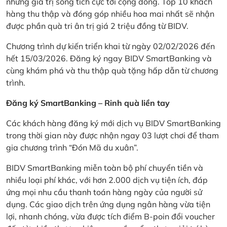
những giá trị sống tích cực tới cộng đồng. Top 10 khách
hàng thu thập và đóng góp nhiều hoa mai nhất sẽ nhận
được phần quà tri ân trị giá 2 triệu đồng từ BIDV.
Chương trình dự kiến triển khai từ ngày 02/02/2026 đến
hết 15/03/2026. Đăng ký ngay BIDV SmartBanking và
cùng khám phá và thu thập quà tặng hấp dẫn từ chương
trình.
Đăng ký SmartBanking – Rinh quà liền tay
Các khách hàng đăng ký mới dịch vụ BIDV SmartBanking
trong thời gian này được nhận ngay 03 lượt chơi để tham
gia chương trình “Đón Mã du xuân”.
BIDV SmartBanking miễn toàn bộ phí chuyển tiền và
nhiều loại phí khác, với hơn 2.000 dịch vụ tiện ích, đáp
ứng mọi nhu cầu thanh toán hàng ngày của người sử
dụng. Các giao dịch trên ứng dụng ngân hàng vừa tiện
lợi, nhanh chóng, vừa được tích điểm B-poin đổi voucher