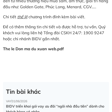
đến từ nhiều thương hiệu mua sắm, ẩm thực, giải trí hàng
đầu như: Golden Gate, Phúc Long, Menard, CGV…..
Chi tiết
thể lệ
chương trình đính kèm bài viết.
Để có thêm thông tin chi tiết và được hỗ trợ, tư vấn, Quý
khách vui lòng liên hệ Tổng đài CSKH 24/7: 1900 9247
hoặc chi nhánh BIDV gần nhất.
The le Don ma du xuan web.pdf
Tin bài khác
VAY
01/06/2026
BIDV triển khai gói vay ưu đãi “ngôi nhà đầu tiên” dành cho
khách hàng cá nhân