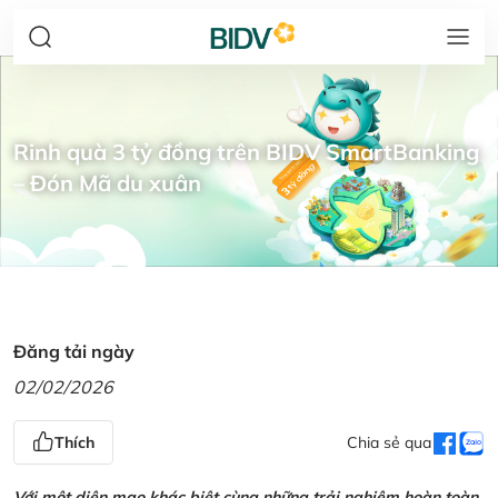
Rinh quà 3 tỷ đồng trên BIDV SmartBanking
– Đón Mã du xuân
Đăng tải ngày
02/02/2026
Thích
Chia sẻ qua
Với một diện mạo khác biệt cùng những trải nghiệm hoàn toàn