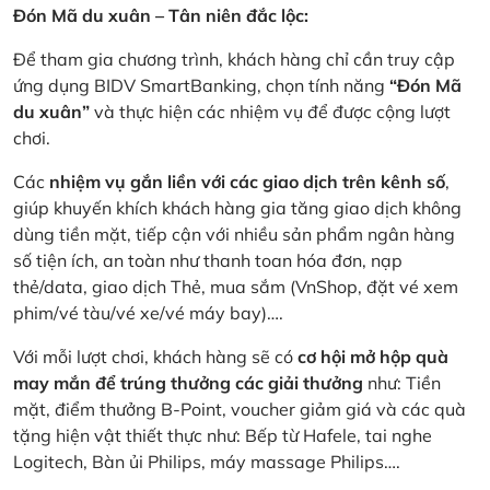
Đón Mã du xuân – Tân niên đắc lộc:
Để tham gia chương trình, khách hàng chỉ cần truy cập
ứng dụng BIDV SmartBanking, chọn tính năng
“Đón Mã
du xuân”
và thực hiện các nhiệm vụ để được cộng lượt
chơi.
Các
nhiệm vụ gắn liền với các giao dịch trên kênh số
,
giúp khuyến khích khách hàng gia tăng giao dịch không
dùng tiền mặt, tiếp cận với nhiều sản phẩm ngân hàng
số tiện ích, an toàn như thanh toan hóa đơn, nạp
thẻ/data, giao dịch Thẻ, mua sắm (VnShop, đặt vé xem
phim/vé tàu/vé xe/vé máy bay)….
Với mỗi lượt chơi, khách hàng sẽ có
cơ hội mở hộp quà
may mắn để trúng thưởng các giải thưởng
như: Tiền
mặt, điểm thưởng B-Point, voucher giảm giá và các quà
tặng hiện vật thiết thực như: Bếp từ Hafele, tai nghe
Logitech, Bàn ủi Philips, máy massage Philips….