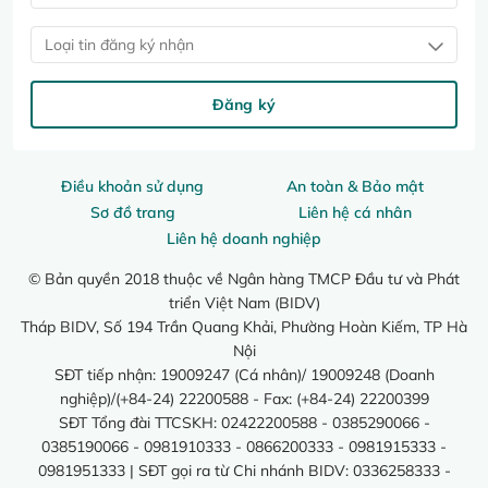
Loại tin đăng ký nhận
Đăng ký
Điều khoản sử dụng
An toàn & Bảo mật
Sơ đồ trang
Liên hệ cá nhân
Liên hệ doanh nghiệp
© Bản quyền 2018 thuộc về Ngân hàng TMCP Đầu tư và Phát
triển Việt Nam (BIDV)
Tháp BIDV, Số 194 Trần Quang Khải, Phường Hoàn Kiếm, TP Hà
Nội
SĐT tiếp nhận: 19009247 (Cá nhân)/ 19009248 (Doanh
nghiệp)/(+84-24) 22200588 - Fax: (+84-24) 22200399
SĐT Tổng đài TTCSKH: 02422200588 - 0385290066 -
0385190066 - 0981910333 - 0866200333 - 0981915333 -
0981951333 | SĐT gọi ra từ Chi nhánh BIDV: 0336258333 -