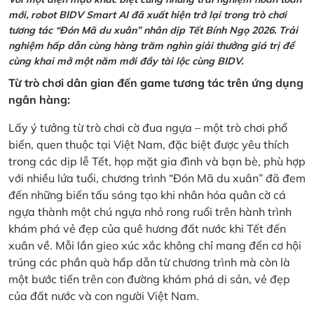
mới, robot BIDV Smart AI đã xuất hiện trở lại trong trò chơi
tương tác “Đón Mã du xuân” nhân dịp Tết Bính Ngọ 2026. Trải
nghiệm hấp dẫn cùng hàng trăm nghìn giải thưởng giá trị để
cùng khai mở một năm mới đầy tài lộc cùng BIDV.
Từ trò chơi dân gian đến game tương tác trên ứng dụng
ngân hàng:
Lấy ý tưởng từ trò chơi cờ đua ngựa – một trò chơi phổ
biến, quen thuộc tại Việt Nam, đặc biệt được yêu thích
trong các dịp lễ Tết, họp mặt gia đình và bạn bè, phù hợp
với nhiều lứa tuổi, chương trình “Đón Mã du xuân” đã đem
đến những biến tấu sáng tạo khi nhân hóa quân cờ cá
ngựa thành một chú ngựa nhỏ rong ruổi trên hành trình
khám phá vẻ đẹp của quê hương đất nước khi Tết đến
xuân về. Mỗi lần gieo xúc xắc không chỉ mang đến cơ hội
trúng các phần quà hấp dẫn từ chương trình mà còn là
một bước tiến trên con đường khám phá di sản, vẻ đẹp
của đất nước và con người Việt Nam.