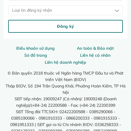
Loại tin đăng ký nhận
Đăng ký
Điều khoản sử dụng
An toàn & Bảo mật
Sơ đồ trang
Liên hệ cá nhân
Liên hệ doanh nghiệp
© Bản quyền 2018 thuộc về Ngân hàng TMCP Đầu tư và Phát
triển Việt Nam (BIDV)
Tháp BIDV, Số 194 Trần Quang Khải, Phường Hoàn Kiếm, TP Hà
Nội
SĐT tiếp nhận: 19009247 (Cá nhân)/ 19009248 (Doanh
nghiệp)/(+84-24) 22200588 - Fax: (+84-24) 22200399
SĐT Tổng đài TTCSKH: 02422200588 - 0385290066 -
0385190066 - 0981910333 - 0866200333 - 0981915333 -
0981951333 | SĐT gọi ra từ Chi nhánh BIDV: 0336258333 -
0336128333 - 0766069388 - 0766056388 - 0852198088 -