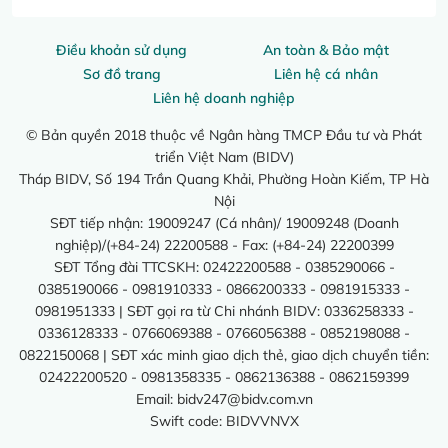
Điều khoản sử dụng
An toàn & Bảo mật
Sơ đồ trang
Liên hệ cá nhân
Liên hệ doanh nghiệp
© Bản quyền 2018 thuộc về Ngân hàng TMCP Đầu tư và Phát
triển Việt Nam (BIDV)
Tháp BIDV, Số 194 Trần Quang Khải, Phường Hoàn Kiếm, TP Hà
Nội
SĐT tiếp nhận: 19009247 (Cá nhân)/ 19009248 (Doanh
nghiệp)/(+84-24) 22200588 - Fax: (+84-24) 22200399
SĐT Tổng đài TTCSKH: 02422200588 - 0385290066 -
0385190066 - 0981910333 - 0866200333 - 0981915333 -
0981951333 | SĐT gọi ra từ Chi nhánh BIDV: 0336258333 -
0336128333 - 0766069388 - 0766056388 - 0852198088 -
0822150068 | SĐT xác minh giao dịch thẻ, giao dịch chuyển tiền:
02422200520 - 0981358335 - 0862136388 - 0862159399
Email:
bidv247@bidv.com.vn
Swift code: BIDVVNVX