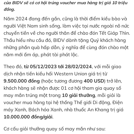
của BIDV sẽ có cơ hội trúng voucher mua hàng trị giá 10 triệu
đồng.
Năm 2024 đang đến gần, cũng là thời điểm kiều bào và
người Việt Nam sinh sống, làm việc tại nước ngoài nô nức
chuyển tiền về cho người thân để chào đón Tết Giáp Thìn.
Thấu hiểu nhu cầu đó, BIDV dành tặng Quý khách hàng
những phần quà hấp dẫn, ý nghĩa để cùng đón chào một
năm mới ấm áp, phát tài phát lộc.
Theo đó,
từ 05/12/2023 tới 28/02/2024
, với mỗi giao
dịch nhận tiền kiều hối Western Union giá trị từ
9.500.000 đồng
(hoặc tương đương
400 USD
) trở lên,
khách hàng sẽ nhận được 01 cơ hội tham gia quay số
may mắn trúng một trong
10 giải thưởng
, mỗi giải là
voucher mua hàng tại hệ thống Thế giới Di động, Điện
máy Xanh, Bách hóa Xanh, nhà thuốc An Khang trị giá
10.000.000 đồng/giải
.
Cơ cấu giải thưởng quay số may mắn như sau: