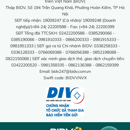
triển Việt Nam (BIDV)
Tháp BIDV, Số 194 Trần Quang Khải, Phường Hoàn Kiếm, TP Hà
Nội
SĐT tiếp nhận: 19009247 (Cá nhân)/ 19009248 (Doanh
nghiệp)/(+84-24) 22200588 - Fax: (+84-24) 22200399
SĐT Tổng đài TTCSKH: 02422200588 - 0385290066 -
0385190066 - 0981910333 - 0866200333 - 0981915333 -
0981951333 | SĐT gọi ra từ Chi nhánh BIDV: 0336258333 -
0336128333 - 0766069388 - 0766056388 - 0852198088 -
0822150068 | SĐT xác minh giao dịch thẻ, giao dịch chuyển tiền:
02422200520 - 0981358335 - 0862136388 - 0862159399
Email:
bidv247@bidv.com.vn
Swift code: BIDVVNVX