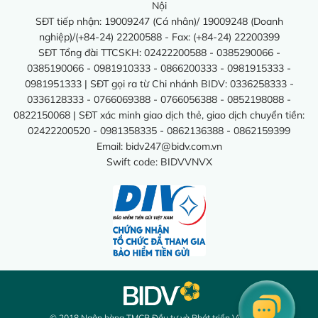
Nội
SĐT tiếp nhận: 19009247 (Cá nhân)/ 19009248 (Doanh
nghiệp)/(+84-24) 22200588 - Fax: (+84-24) 22200399
SĐT Tổng đài TTCSKH: 02422200588 - 0385290066 -
0385190066 - 0981910333 - 0866200333 - 0981915333 -
0981951333 | SĐT gọi ra từ Chi nhánh BIDV: 0336258333 -
0336128333 - 0766069388 - 0766056388 - 0852198088 -
0822150068 | SĐT xác minh giao dịch thẻ, giao dịch chuyển tiền:
02422200520 - 0981358335 - 0862136388 - 0862159399
Email:
bidv247@bidv.com.vn
Swift code: BIDVVNVX
© 2018 Ngân hàng TMCP Đầu tư và Phát triển Việt Nam