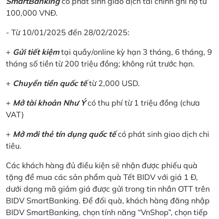
SmartBanking
có phát sinh giao dịch tài chính ghi nợ từ
100,000 VNĐ.
- Từ 10/01/2025 đến 28/02/2025:
+
Gửi tiết kiệm
tại quầy/online kỳ hạn 3 tháng, 6 tháng, 9
tháng số tiền từ 200 triệu đồng; không rút trước hạn.
+
Chuyển tiền quốc tế
từ 2,000 USD.
+
Mở tài khoản Như Ý
có thu phí từ 1 triệu đồng (chưa
VAT)
+
Mở mới thẻ tín dụng quốc tế
có phát sinh giao dịch chi
tiêu.
Các khách hàng đủ điều kiện sẽ nhận được phiếu quà
tặng để mua các sản phẩm quà Tết BIDV với giá 1 Đ,
dưới dạng mã giảm giá được gửi trong tin nhắn OTT trên
BIDV SmartBanking. Để đối quà, khách hàng đăng nhập
BIDV SmartBanking, chọn tính năng “VnShop”, chọn tiếp