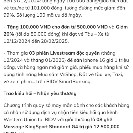
đến 31/12/2024: tặng ngay 100.000 đồng/giao dịch đặt
vé tàu/xe từ 101.000 đồng, tương đương mức giảm đến
99%. Số lượng 100 mã ưu đãi/ngày.
-
Tặng 100.000 VND cho đơn từ 500.000 VND
và
Giảm
20%
(tối đa 50.000 đồng) khi đặt vé Tàu – Xe từ
12/12/2024 đến 28/02/2025.
- Tham gia
03 phiên Livestream độc quyền
(tháng
12/2024 và tháng 01/2025) để săn Iphone 16 giá 1 triệu
đồng, và hàng ngàn mã giảm giá, phiếu mua hàng khi sử
dụng tính năng Mua sắm VnShop, Đặt vé tàu, xe, Taxi,
vé xem phim… trên BIDV SmartBanking.
Trao kiều hối – Nhận yêu thương
Chương trình quay số may mắn dành cho các khách hàng
cá nhân sử dụng dịch vụ nhận tiền kiều hối qua kênh
Western Union tại BIDV với giải thưởng là
08 ghế
Massage KingSport Standard G4 trị giá 12,500,000