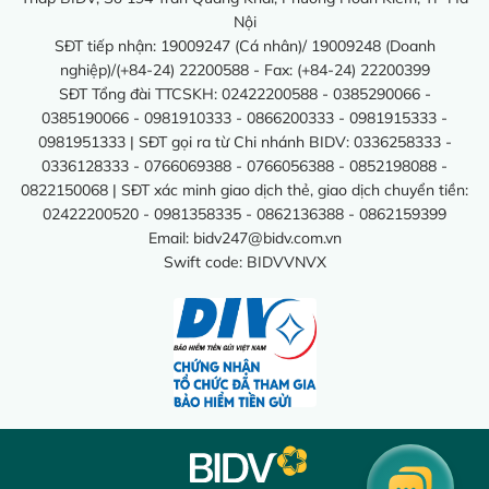
Nội
SĐT tiếp nhận: 19009247 (Cá nhân)/ 19009248 (Doanh
nghiệp)/(+84-24) 22200588 - Fax: (+84-24) 22200399
SĐT Tổng đài TTCSKH: 02422200588 - 0385290066 -
0385190066 - 0981910333 - 0866200333 - 0981915333 -
0981951333 | SĐT gọi ra từ Chi nhánh BIDV: 0336258333 -
0336128333 - 0766069388 - 0766056388 - 0852198088 -
0822150068 | SĐT xác minh giao dịch thẻ, giao dịch chuyển tiền:
02422200520 - 0981358335 - 0862136388 - 0862159399
Email:
bidv247@bidv.com.vn
Swift code: BIDVVNVX