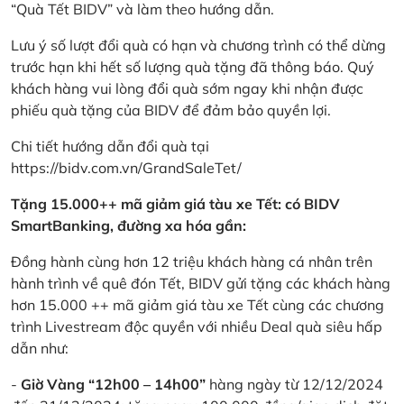
“Quà Tết BIDV” và làm theo hướng dẫn.
Lưu ý số lượt đổi quà có hạn và chương trình có thể dừng
trước hạn khi hết số lượng quà tặng đã thông báo. Quý
khách hàng vui lòng đổi quà sớm ngay khi nhận được
phiếu quà tặng của BIDV để đảm bảo quyền lợi.
Chi tiết hướng dẫn đổi quà tại
https://bidv.com.vn/GrandSaleTet/
Tặng 15.000++ mã giảm giá tàu xe Tết: có BIDV
SmartBanking, đường xa hóa gần:
Đồng hành cùng hơn 12 triệu khách hàng cá nhân trên
hành trình về quê đón Tết, BIDV gửi tặng các khách hàng
hơn 15.000 ++ mã giảm giá tàu xe Tết cùng các chương
trình Livestream độc quyền với nhiều Deal quà siêu hấp
dẫn như:
-
Giờ Vàng “12h00 – 14h00”
hàng ngày từ 12/12/2024