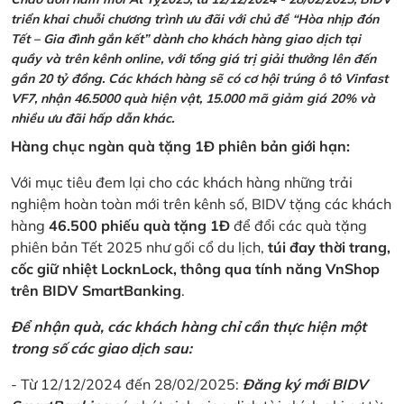
triển khai chuỗi chương trình ưu đãi với chủ đề “Hòa nhịp đón
Tết – Gia đình gắn kết” dành cho khách hàng giao dịch tại
quầy và trên kênh online, với tổng giá trị giải thưởng lên đến
gần 20 tỷ đồng. Các khách hàng sẽ có cơ hội trúng ô tô Vinfast
VF7, nhận 46.5000 quà hiện vật, 15.000 mã giảm giá 20% và
nhiều ưu đãi hấp dẫn khác.
Hàng chục ngàn quà tặng 1Đ phiên bản giới hạn:
Với mục tiêu đem lại cho các khách hàng những trải
nghiệm hoàn toàn mới trên kênh số, BIDV tặng các khách
hàng
46.500 phiếu quà tặng 1Đ
để đổi các quà tặng
phiên bản Tết 2025 như gối cổ du lịch,
túi đay thời trang,
cốc giữ nhiệt LocknLock, thông qua tính năng VnShop
trên BIDV SmartBanking
.
Để nhận quà, các khách hàng chỉ cần thực hiện một
trong số các giao dịch sau:
- Từ 12/12/2024 đến 28/02/2025:
Đăng ký mới BIDV