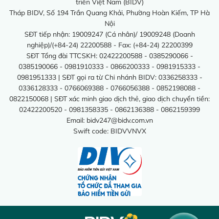
triển Việt Nam (BIDV)
Tháp BIDV, Số 194 Trần Quang Khải, Phường Hoàn Kiếm, TP Hà
Nội
SĐT tiếp nhận: 19009247 (Cá nhân)/ 19009248 (Doanh
nghiệp)/(+84-24) 22200588 - Fax: (+84-24) 22200399
SĐT Tổng đài TTCSKH: 02422200588 - 0385290066 -
0385190066 - 0981910333 - 0866200333 - 0981915333 -
0981951333 | SĐT gọi ra từ Chi nhánh BIDV: 0336258333 -
0336128333 - 0766069388 - 0766056388 - 0852198088 -
0822150068 | SĐT xác minh giao dịch thẻ, giao dịch chuyển tiền:
02422200520 - 0981358335 - 0862136388 - 0862159399
Email:
bidv247@bidv.com.vn
Swift code: BIDVVNVX