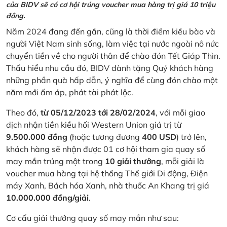
của BIDV sẽ có cơ hội trúng voucher mua hàng trị giá 10 triệu
đồng.
Năm 2024 đang đến gần, cũng là thời điểm kiều bào và
người Việt Nam sinh sống, làm việc tại nước ngoài nô nức
chuyển tiền về cho người thân để chào đón Tết Giáp Thìn.
Thấu hiểu nhu cầu đó, BIDV dành tặng Quý khách hàng
những phần quà hấp dẫn, ý nghĩa để cùng đón chào một
năm mới ấm áp, phát tài phát lộc.
Theo đó,
từ 05/12/2023 tới 28/02/2024
, với mỗi giao
dịch nhận tiền kiều hối Western Union giá trị từ
9.500.000 đồng
(hoặc tương đương
400 USD
) trở lên,
khách hàng sẽ nhận được 01 cơ hội tham gia quay số
may mắn trúng một trong
10 giải thưởng
, mỗi giải là
voucher mua hàng tại hệ thống Thế giới Di động, Điện
máy Xanh, Bách hóa Xanh, nhà thuốc An Khang trị giá
10.000.000 đồng/giải
.
Cơ cấu giải thưởng quay số may mắn như sau: