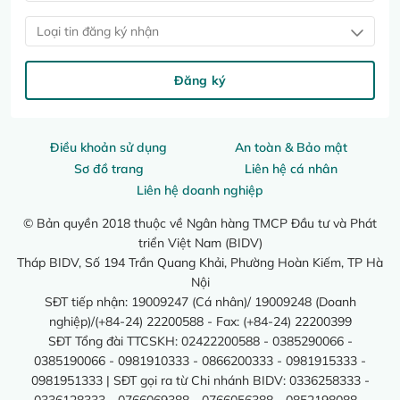
Loại tin đăng ký nhận
Đăng ký
Điều khoản sử dụng
An toàn & Bảo mật
Sơ đồ trang
Liên hệ cá nhân
Liên hệ doanh nghiệp
© Bản quyền 2018 thuộc về Ngân hàng TMCP Đầu tư và Phát
triển Việt Nam (BIDV)
Tháp BIDV, Số 194 Trần Quang Khải, Phường Hoàn Kiếm, TP Hà
Nội
SĐT tiếp nhận: 19009247 (Cá nhân)/ 19009248 (Doanh
nghiệp)/(+84-24) 22200588 - Fax: (+84-24) 22200399
SĐT Tổng đài TTCSKH: 02422200588 - 0385290066 -
0385190066 - 0981910333 - 0866200333 - 0981915333 -
0981951333 | SĐT gọi ra từ Chi nhánh BIDV: 0336258333 -
0336128333 - 0766069388 - 0766056388 - 0852198088 -