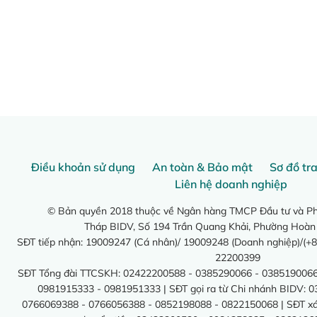
Điều khoản sử dụng
An toàn & Bảo mật
Sơ đồ tr
Liên hệ doanh nghiệp
© Bản quyền 2018 thuộc về Ngân hàng TMCP Đầu tư và Phá
Tháp BIDV, Số 194 Trần Quang Khải, Phường Hoàn
SĐT tiếp nhận: 19009247 (Cá nhân)/ 19009248 (Doanh nghiệp)/(+8
22200399
SĐT Tổng đài TTCSKH: 02422200588 - 0385290066 - 0385190066
0981915333 - 0981951333 | SĐT gọi ra từ Chi nhánh BIDV: 
0766069388 - 0766056388 - 0852198088 - 0822150068 | SĐT xác 