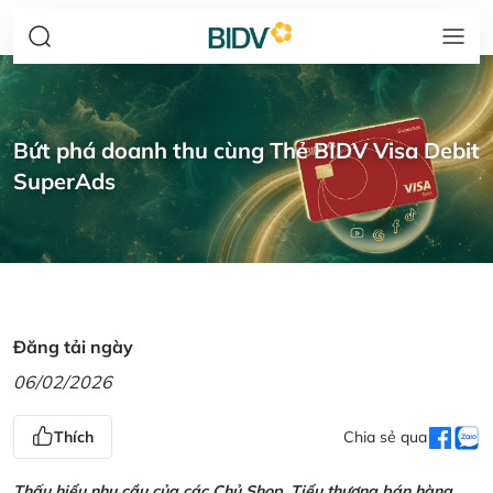
Bứt phá doanh thu cùng Thẻ BIDV Visa Debit
SuperAds
Đăng tải ngày
06/02/2026
Thích
Chia sẻ qua
Thấu hiểu nhu cầu của các Chủ Shop, Tiểu thương bán hàng