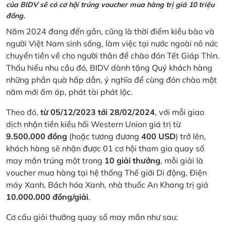
của BIDV sẽ có cơ hội trúng voucher mua hàng trị giá 10 triệu
đồng.
Năm 2024 đang đến gần, cũng là thời điểm kiều bào và
người Việt Nam sinh sống, làm việc tại nước ngoài nô nức
chuyển tiền về cho người thân để chào đón Tết Giáp Thìn.
Thấu hiểu nhu cầu đó, BIDV dành tặng Quý khách hàng
những phần quà hấp dẫn, ý nghĩa để cùng đón chào một
năm mới ấm áp, phát tài phát lộc.
Theo đó,
từ 05/12/2023 tới 28/02/2024
, với mỗi giao
dịch nhận tiền kiều hối Western Union giá trị từ
9.500.000 đồng
(hoặc tương đương
400 USD
) trở lên,
khách hàng sẽ nhận được 01 cơ hội tham gia quay số
may mắn trúng một trong
10 giải thưởng
, mỗi giải là
voucher mua hàng tại hệ thống Thế giới Di động, Điện
máy Xanh, Bách hóa Xanh, nhà thuốc An Khang trị giá
10.000.000 đồng/giải
.
Cơ cấu giải thưởng quay số may mắn như sau: