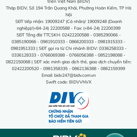
triển Việt Nam (BIDV)
Tháp BIDV, Số 194 Trần Quang Khải, Phường Hoàn Kiếm, TP Hà
Nội
SĐT tiếp nhận: 19009247 (Cá nhân)/ 19009248 (Doanh
nghiệp)/(+84-24) 22200588 - Fax: (+84-24) 22200399
SĐT Tổng đài TTCSKH: 02422200588 - 0385290066 -
0385190066 - 0981910333 - 0866200333 - 0981915333 -
0981951333 | SĐT gọi ra từ Chi nhánh BIDV: 0336258333 -
0336128333 - 0766069388 - 0766056388 - 0852198088 -
0822150068 | SĐT xác minh giao dịch thẻ, giao dịch chuyển tiền:
02422200520 - 0981358335 - 0862136388 - 0862159399
Email:
bidv247@bidv.com.vn
Swift code: BIDVVNVX