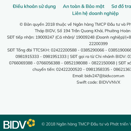
Điều khoản sử dụng
An toàn & Bảo mật
Sơ đồ tr
Liên hệ doanh nghiệp
© Bản quyền 2018 thuộc về Ngân hàng TMCP Đầu tư và Phá
Tháp BIDV, Số 194 Trần Quang Khải, Phường Hoàn
SĐT tiếp nhận: 19009247 (Cá nhân)/ 19009248 (Doanh nghiệp)/(+8
22200399
SĐT Tổng đài TTCSKH: 02422200588 - 0385290066 - 0385190066
0981915333 - 0981951333 | SĐT gọi ra từ Chi nhánh BIDV: 
0766069388 - 0766056388 - 0852198088 - 0822150068 | SĐT xác 
chuyển tiền: 02422200520 - 0981358335 - 0862136
Email:
bidv247@bidv.com.vn
Swift code: BIDVVNVX
© 2018 Ngân hàng TMCP Đầu tư và Phát triển 