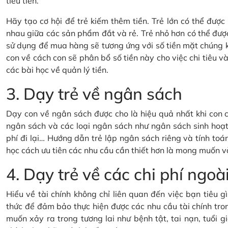
tiêu tiền.
Hãy tạo cơ hội để trẻ kiếm thêm tiền. Trẻ lớn có thể đượ
nhau giữa các sản phẩm đắt và rẻ. Trẻ nhỏ hơn có thể đượ
sử dụng để mua hàng sẽ tương ứng với số tiền mặt chúng 
con về cách con sẽ phân bổ số tiền này cho việc chi tiêu và 
các bài học về quản lý tiền.
3. Dạy trẻ về ngân sách
Dạy con về ngân sách được cho là hiệu quả nhất khi con c
ngân sách và các loại ngân sách như ngân sách sinh hoạt 
phí đi lại… Hướng dẫn trẻ lập ngân sách riêng và tính toán
học cách ưu tiên các nhu cầu cần thiết hơn là mong muốn v
4. Dạy trẻ về các chi phí ng
Hiểu về tài chính không chỉ liên quan đến việc bạn tiêu 
thức để đảm bảo thực hiện được các nhu cầu tài chính tron
muốn xảy ra trong tương lai như bệnh tật, tai nạn, tuổi gi