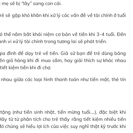
 mẹ sẽ bị “lây” sang con cái.
rẻ sẽ gặp khó khăn khi xử lý các vấn đề về tài chính ở tuổi
 thể nắm bắt khái niệm cơ bản về tiền khi 3-4 tuổi. Đến
 vi xử lý tài chính trong tương lai sẽ phát triển.
a đình để dạy trẻ về tiền. Giả sử bạn để trẻ dùng bảng
ên giỏ hàng khi đi mua sắm, hay giải thích sự khác nhau
ết kiệm tiền khi đi chợ.
nhau giữa các loại hình thanh toán như tiền mặt, thẻ tín
ặng (như tiền sinh nhật, tiền mừng tuổi….), đặc biệt khi
ãy từ từ phân tích cho trẻ thấy rằng tiết kiệm nhiều tiền
 chúng sẽ hiểu lợi ích của việc suy nghĩ thật kỹ trước khi