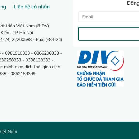
Đăng 
ang
Liên hệ cá nhân
t triển Việt Nam (BIDV)
 Kiếm, TP Hà Nội
4-24) 22200588 - Fax: (+84-24)
 - 0981910333 - 0866200333 -
0336258333 - 0336128333 -
minh giao dịch thẻ, giao dịch
388 - 0862159399
Việt Nam