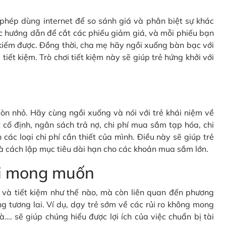
c phép dùng internet để so sánh giá và phân biệt sự khác
c hướng dẫn để cắt các phiếu giảm giá, và mỗi phiếu bạn
kiếm được. Đồng thời, cha mẹ hãy ngồi xuống bàn bạc với
tiết kiệm. Trò chơi tiết kiệm này sẽ giúp trẻ hứng khởi với
òn nhỏ. Hãy cùng ngồi xuống và nói với trẻ khái niệm về
cố định, ngân sách trả nợ, chi phí mua sắm tạp hóa, chi
 các loại chi phí cần thiết của mình. Điều này sẽ giúp trẻ
à cách lập mục tiêu dài hạn cho các khoản mua sắm lớn.
oài mong muốn
gì và tiết kiệm như thế nào, mà còn liên quan đến phương
g tương lai. Ví dụ, dạy trẻ sớm về các rủi ro không mong
à…. sẽ giúp chúng hiểu được lợi ích của việc chuẩn bị tài