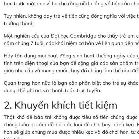
bạc trước mặt con vì họ cho rằng nỗi lo lắng về tiền của cha
Tuy nhiên, không dạy trẻ về tiền cũng đồng nghĩa với việc t
trưởng thành.
Một nghiên cứu của Đại học Cambridge cho thấy trẻ em có
năm chúng 7 tuổi, các khái niệm cơ bản về liên quan đến hành
Hãy tận dụng mọi hoạt động sinh hoạt thường ngày của gi
tính trên điện thoại của bạn để cộng giá các sản phẩm tr
giữa nhu cầu và mong muốn, hay đố chúng làm thế nào để ti
Quan trọng hơn nữa là bạn cần phân biệt cho trẻ sự khác 
dụng, thẻ ghi nợ, và thanh toán trực tuyến.
2. Khuyến khích tiết kiệm
Thật khó để bảo trẻ không được tiêu số tiền chúng được t
chúng luôn bị cám dỗ bởi các loại đồ chơi hay bánh kẹo. H
hơn sẽ giúp chúng mua được nhiều kẹo và đồ chơi hơn, từ đó