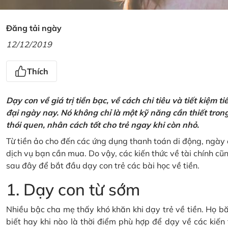
Đăng tải ngày
12/12/2019
Thích
Dạy con về giá trị tiền bạc, về cách chi tiêu và tiết kiệm 
đại ngày nay. Nó không chỉ là một kỹ năng cần thiết tro
thói quen, nhân cách tốt cho trẻ ngay khi còn nhỏ.
Từ tiền ảo cho đến các ứng dụng thanh toán di động, ngày 
dịch vụ bạn cần mua. Do vậy, các kiến thức về tài chính c
sau đây để bắt đầu dạy con trẻ các bài học về tiền.
1. Dạy con từ sớm
Nhiều bậc cha mẹ thấy khó khăn khi dạy trẻ về tiền. Họ bă
biết hay khi nào là thời điểm phù hợp để dạy về các kiến