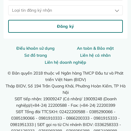
Loại tin đăng ký nhận
Đăng ký
Điều khoản sử dụng
An toàn & Bảo mật
Sơ đồ trang
Liên hệ cá nhân
Liên hệ doanh nghiệp
© Bản quyền 2018 thuộc về Ngân hàng TMCP Đầu tư và Phát
triển Việt Nam (BIDV)
Tháp BIDV, Số 194 Trần Quang Khải, Phường Hoàn Kiếm, TP Hà
Nội
SĐT tiếp nhận: 19009247 (Cá nhân)/ 19009248 (Doanh
nghiệp)/(+84-24) 22200588 - Fax: (+84-24) 22200399
SĐT Tổng đài TTCSKH: 02422200588 - 0385290066 -
0385190066 - 0981910333 - 0866200333 - 0981915333 -
0981951333 | SĐT gọi ra từ Chi nhánh BIDV: 0336258333 -
0336128333 - 0766069388 - 0766056388 - 0852198088 -