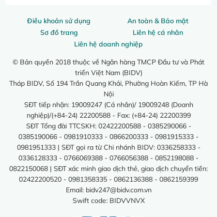
Điều khoản sử dụng
An toàn & Bảo mật
Sơ đồ trang
Liên hệ cá nhân
Liên hệ doanh nghiệp
© Bản quyền 2018 thuộc về Ngân hàng TMCP Đầu tư và Phát
triển Việt Nam (BIDV)
Tháp BIDV, Số 194 Trần Quang Khải, Phường Hoàn Kiếm, TP Hà
Nội
SĐT tiếp nhận: 19009247 (Cá nhân)/ 19009248 (Doanh
nghiệp)/(+84-24) 22200588 - Fax: (+84-24) 22200399
SĐT Tổng đài TTCSKH: 02422200588 - 0385290066 -
0385190066 - 0981910333 - 0866200333 - 0981915333 -
0981951333 | SĐT gọi ra từ Chi nhánh BIDV: 0336258333 -
0336128333 - 0766069388 - 0766056388 - 0852198088 -
0822150068 | SĐT xác minh giao dịch thẻ, giao dịch chuyển tiền:
02422200520 - 0981358335 - 0862136388 - 0862159399
Email:
bidv247@bidv.com.vn
Swift code: BIDVVNVX