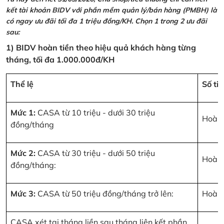
kết tài khoản BIDV với phần mềm quản lý/bán hàng (PMBH) là
có ngay ưu đãi tối đa 1 triệu đồng/KH. Chọn 1 trong 2 ưu đãi
sau:
1) BIDV hoàn tiền theo hiệu quả khách hàng từng
tháng, tối đa 1.000.000đ/KH
Thể lệ
Số ti
Mức 1:
CASA từ 10 triệu - dưới 30 triệu
Hoàn 
đồng/tháng
Mức 2:
CASA từ 30 triệu - dưới 50 triệu
Hoàn 
đồng/tháng:
Mức 3:
CASA từ 50 triệu đồng/tháng trở lên:
Hoàn 
CASA xét tại tháng liền sau tháng liên kết phần