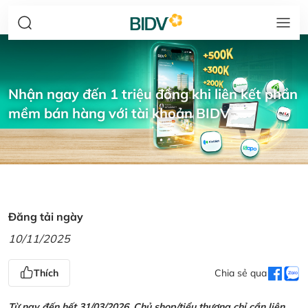
Nhận ngay đến 1 triệu đồng khi liên kết phần
mềm bán hàng với tài khoản BIDV
Đăng tải ngày
10/11/2025
Thích
Chia sẻ qua
Từ nay đến hết 31/03/2026, Chủ shop/tiểu thương chỉ cần liên