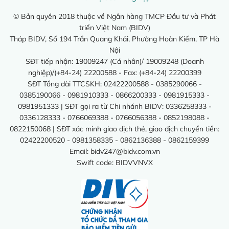
© Bản quyền 2018 thuộc về Ngân hàng TMCP Đầu tư và Phát
triển Việt Nam (BIDV)
Tháp BIDV, Số 194 Trần Quang Khải, Phường Hoàn Kiếm, TP Hà
Nội
SĐT tiếp nhận: 19009247 (Cá nhân)/ 19009248 (Doanh
nghiệp)/(+84-24) 22200588 - Fax: (+84-24) 22200399
SĐT Tổng đài TTCSKH: 02422200588 - 0385290066 -
0385190066 - 0981910333 - 0866200333 - 0981915333 -
0981951333 | SĐT gọi ra từ Chi nhánh BIDV: 0336258333 -
0336128333 - 0766069388 - 0766056388 - 0852198088 -
0822150068 | SĐT xác minh giao dịch thẻ, giao dịch chuyển tiền:
02422200520 - 0981358335 - 0862136388 - 0862159399
Email:
bidv247@bidv.com.vn
Swift code: BIDVVNVX