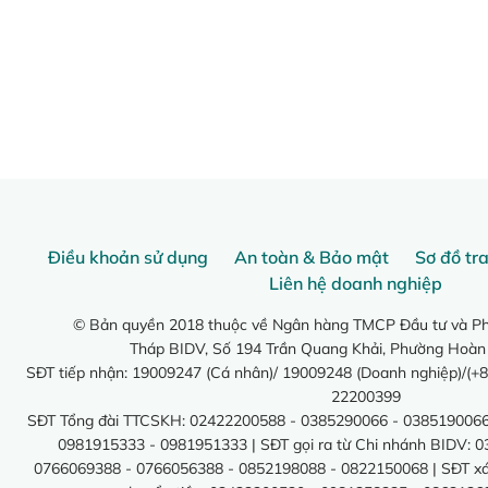
Điều khoản sử dụng
An toàn & Bảo mật
Sơ đồ tr
Liên hệ doanh nghiệp
© Bản quyền 2018 thuộc về Ngân hàng TMCP Đầu tư và Phá
Tháp BIDV, Số 194 Trần Quang Khải, Phường Hoàn
SĐT tiếp nhận: 19009247 (Cá nhân)/ 19009248 (Doanh nghiệp)/(+8
22200399
SĐT Tổng đài TTCSKH: 02422200588 - 0385290066 - 0385190066
0981915333 - 0981951333 | SĐT gọi ra từ Chi nhánh BIDV: 
0766069388 - 0766056388 - 0852198088 - 0822150068 | SĐT xác 