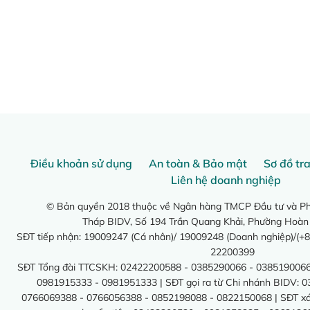
Điều khoản sử dụng
An toàn & Bảo mật
Sơ đồ tr
Liên hệ doanh nghiệp
© Bản quyền 2018 thuộc về Ngân hàng TMCP Đầu tư và Phá
Tháp BIDV, Số 194 Trần Quang Khải, Phường Hoàn
SĐT tiếp nhận: 19009247 (Cá nhân)/ 19009248 (Doanh nghiệp)/(+8
22200399
SĐT Tổng đài TTCSKH: 02422200588 - 0385290066 - 0385190066
0981915333 - 0981951333 | SĐT gọi ra từ Chi nhánh BIDV: 
0766069388 - 0766056388 - 0852198088 - 0822150068 | SĐT xác 