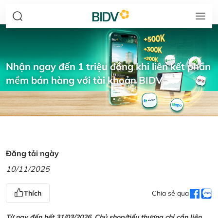
Nhận ngay đến 1 triệu đồng khi liên kết phần
mềm bán hàng với tài khoản BIDV
Đăng tải ngày
10/11/2025
Thích
Chia sẻ qua
Từ nay đến hết 31/03/2026, Chủ shop/tiểu thương chỉ cần liên