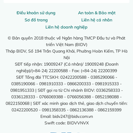
Điều khoản sử dụng
An toàn & Bảo mật
Sơ đồ trang
Liên hệ cá nhân
Liên hệ doanh nghiệp
© Bản quyền 2018 thuộc về Ngân hàng TMCP Đầu tư và Phát
triển Việt Nam (BIDV)
Tháp BIDV, Số 194 Trần Quang Khải, Phường Hoàn Kiếm, TP Hà
Nội
SĐT tiếp nhận: 19009247 (Cá nhân)/ 19009248 (Doanh
nghiệp)/(+84-24) 22200588 - Fax: (+84-24) 22200399
SĐT Tổng đài TTCSKH: 02422200588 - 0385290066 -
0385190066 - 0981910333 - 0866200333 - 0981915333 -
0981951333 | SĐT gọi ra từ Chi nhánh BIDV: 0336258333 -
0336128333 - 0766069388 - 0766056388 - 0852198088 -
0822150068 | SĐT xác minh giao dịch thẻ, giao dịch chuyển tiền:
02422200520 - 0981358335 - 0862136388 - 0862159399
Email:
bidv247@bidv.com.vn
Swift code: BIDVVNVX