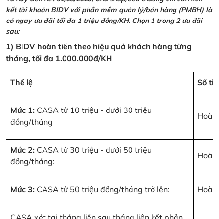
kết tài khoản BIDV với phần mềm quản lý/bán hàng (PMBH) là
có ngay ưu đãi tối đa 1 triệu đồng/KH. Chọn 1 trong 2 ưu đãi
sau:
1) BIDV hoàn tiền theo hiệu quả khách hàng từng
tháng, tối đa 1.000.000đ/KH
Thể lệ
Số ti
Mức 1:
CASA từ 10 triệu - dưới 30 triệu
Hoàn 
đồng/tháng
Mức 2:
CASA từ 30 triệu - dưới 50 triệu
Hoàn 
đồng/tháng:
Mức 3:
CASA từ 50 triệu đồng/tháng trở lên:
Hoàn 
CASA xét tại tháng liền sau tháng liên kết phần