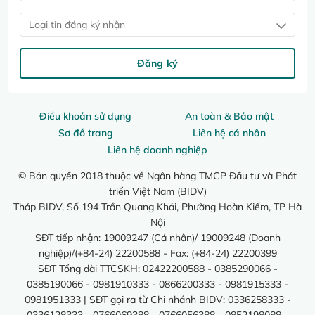
Loại tin đăng ký nhận
Đăng ký
Điều khoản sử dụng
An toàn & Bảo mật
Sơ đồ trang
Liên hệ cá nhân
Liên hệ doanh nghiệp
© Bản quyền 2018 thuộc về Ngân hàng TMCP Đầu tư và Phát
triển Việt Nam (BIDV)
Tháp BIDV, Số 194 Trần Quang Khải, Phường Hoàn Kiếm, TP Hà
Nội
SĐT tiếp nhận: 19009247 (Cá nhân)/ 19009248 (Doanh
nghiệp)/(+84-24) 22200588 - Fax: (+84-24) 22200399
SĐT Tổng đài TTCSKH: 02422200588 - 0385290066 -
0385190066 - 0981910333 - 0866200333 - 0981915333 -
0981951333 | SĐT gọi ra từ Chi nhánh BIDV: 0336258333 -
0336128333 - 0766069388 - 0766056388 - 0852198088 -