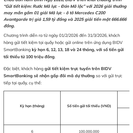
“Gửi tiết kiệm: Rước Mã lực - Đón Mã lộc” với 2026 giải thưởng
may mắn gồm 01 giải Mã lực - ô tô Mercedes C200
Avantgarde trị giá 1,59 tỷ đồng và 2025 giải tiền mặt 666.666
đồng.
Chương trình diễn ra từ ngày 01/2/2026 đến 31/3/2026, khách
hàng gửi tiết kiệm tại quầy hoặc gửi online trên ứng dụng BIDV
SmartBanking
kỳ hạn 6, 12, 13, 18 và 24 tháng, với số tiền gửi
tối thiểu từ 100 triệu đồng
.
Đặc biệt, khách hàng
gửi tiết kiệm trực tuyến trên BIDV
SmartBanking sẽ nhận gấp đôi mã dự thưởng
so với gửi trực
tiếp tại quầy, cụ thể:
Kỳ hạn (tháng)
Số tiền gửi tối thiểu (VND)
6
100.000.000