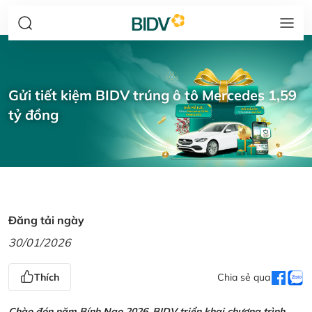
Gửi tiết kiệm BIDV trúng ô tô Mercedes 1,59
tỷ đồng
Đăng tải ngày
30/01/2026
Thích
Chia sẻ qua
Chào đón năm Bính Ngọ 2026, BIDV triển khai chương trình