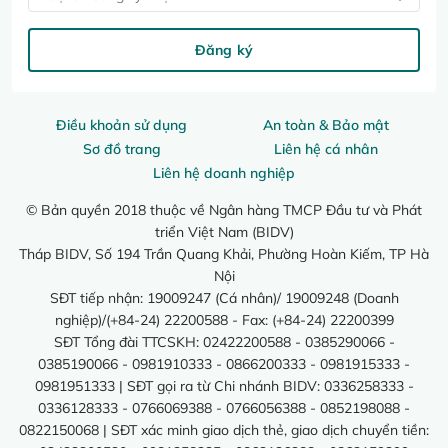
Đăng ký
Điều khoản sử dụng
An toàn & Bảo mật
Sơ đồ trang
Liên hệ cá nhân
Liên hệ doanh nghiệp
© Bản quyền 2018 thuộc về Ngân hàng TMCP Đầu tư và Phát
triển Việt Nam (BIDV)
Tháp BIDV, Số 194 Trần Quang Khải, Phường Hoàn Kiếm, TP Hà
Nội
SĐT tiếp nhận: 19009247 (Cá nhân)/ 19009248 (Doanh
nghiệp)/(+84-24) 22200588 - Fax: (+84-24) 22200399
SĐT Tổng đài TTCSKH: 02422200588 - 0385290066 -
0385190066 - 0981910333 - 0866200333 - 0981915333 -
0981951333 | SĐT gọi ra từ Chi nhánh BIDV: 0336258333 -
0336128333 - 0766069388 - 0766056388 - 0852198088 -
0822150068 | SĐT xác minh giao dịch thẻ, giao dịch chuyển tiền: