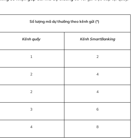
Số lượng mã dự thưởng theo kênh gửi (*)
Kênh quầy
Kênh SmartBanking
1
2
2
4
2
4
3
6
4
8