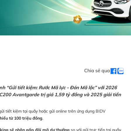
Chia sẻ qua
h “Gửi tiết kiệm: Rước Mã lực - Đón Mã lộc” với 2026
C200 Avantgarde trị giá 1,59 tỷ đồng và 2025 giải tiền
ửi tiết kiệm tại quầy hoặc gửi online trên ứng dụng BIDV
thiểu từ 100 triệu đồng
.
nking sẽ nhận gấp đôi mã dự thưởng
so với gửi trực tiếp tại quầy,