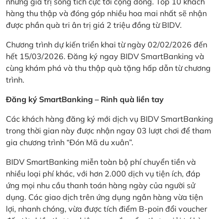
những giá trị sống tích cực tới cộng đồng. Top 10 khách
hàng thu thập và đóng góp nhiều hoa mai nhất sẽ nhận
được phần quà tri ân trị giá 2 triệu đồng từ BIDV.
Chương trình dự kiến triển khai từ ngày 02/02/2026 đến
hết 15/03/2026. Đăng ký ngay BIDV SmartBanking và
cùng khám phá và thu thập quà tặng hấp dẫn từ chương
trình.
Đăng ký SmartBanking – Rinh quà liền tay
Các khách hàng đăng ký mới dịch vụ BIDV SmartBanking
trong thời gian này được nhận ngay 03 lượt chơi để tham
gia chương trình “Đón Mã du xuân”.
BIDV SmartBanking miễn toàn bộ phí chuyển tiền và
nhiều loại phí khác, với hơn 2.000 dịch vụ tiện ích, đáp
ứng mọi nhu cầu thanh toán hàng ngày của người sử
dụng. Các giao dịch trên ứng dụng ngân hàng vừa tiện
lợi, nhanh chóng, vừa được tích điểm B-poin đổi voucher