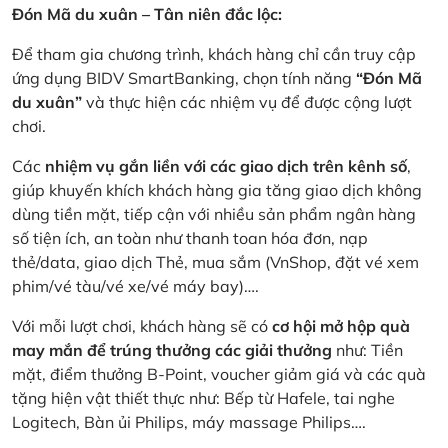
Đón Mã du xuân – Tân niên đắc lộc:
Để tham gia chương trình, khách hàng chỉ cần truy cập
ứng dụng BIDV SmartBanking, chọn tính năng
“Đón Mã
du xuân”
và thực hiện các nhiệm vụ để được cộng lượt
chơi.
Các
nhiệm vụ gắn liền với các giao dịch trên kênh số
,
giúp khuyến khích khách hàng gia tăng giao dịch không
dùng tiền mặt, tiếp cận với nhiều sản phẩm ngân hàng
số tiện ích, an toàn như thanh toan hóa đơn, nạp
thẻ/data, giao dịch Thẻ, mua sắm (VnShop, đặt vé xem
phim/vé tàu/vé xe/vé máy bay)….
Với mỗi lượt chơi, khách hàng sẽ có
cơ hội mở hộp quà
may mắn để trúng thưởng các giải thưởng
như: Tiền
mặt, điểm thưởng B-Point, voucher giảm giá và các quà
tặng hiện vật thiết thực như: Bếp từ Hafele, tai nghe
Logitech, Bàn ủi Philips, máy massage Philips….