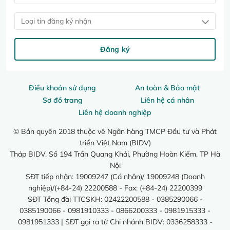
Loại tin đăng ký nhận
Đăng ký
Điều khoản sử dụng
An toàn & Bảo mật
Sơ đồ trang
Liên hệ cá nhân
Liên hệ doanh nghiệp
© Bản quyền 2018 thuộc về Ngân hàng TMCP Đầu tư và Phát
triển Việt Nam (BIDV)
Tháp BIDV, Số 194 Trần Quang Khải, Phường Hoàn Kiếm, TP Hà
Nội
SĐT tiếp nhận: 19009247 (Cá nhân)/ 19009248 (Doanh
nghiệp)/(+84-24) 22200588 - Fax: (+84-24) 22200399
SĐT Tổng đài TTCSKH: 02422200588 - 0385290066 -
0385190066 - 0981910333 - 0866200333 - 0981915333 -
0981951333 | SĐT gọi ra từ Chi nhánh BIDV: 0336258333 -