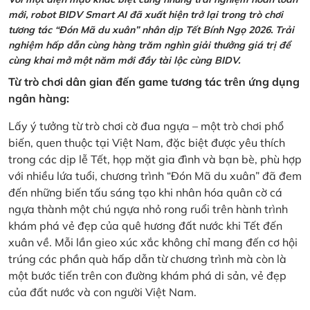
mới, robot BIDV Smart AI đã xuất hiện trở lại trong trò chơi
tương tác “Đón Mã du xuân” nhân dịp Tết Bính Ngọ 2026. Trải
nghiệm hấp dẫn cùng hàng trăm nghìn giải thưởng giá trị để
cùng khai mở một năm mới đầy tài lộc cùng BIDV.
Từ trò chơi dân gian đến game tương tác trên ứng dụng
ngân hàng:
Lấy ý tưởng từ trò chơi cờ đua ngựa – một trò chơi phổ
biến, quen thuộc tại Việt Nam, đặc biệt được yêu thích
trong các dịp lễ Tết, họp mặt gia đình và bạn bè, phù hợp
với nhiều lứa tuổi, chương trình “Đón Mã du xuân” đã đem
đến những biến tấu sáng tạo khi nhân hóa quân cờ cá
ngựa thành một chú ngựa nhỏ rong ruổi trên hành trình
khám phá vẻ đẹp của quê hương đất nước khi Tết đến
xuân về. Mỗi lần gieo xúc xắc không chỉ mang đến cơ hội
trúng các phần quà hấp dẫn từ chương trình mà còn là
một bước tiến trên con đường khám phá di sản, vẻ đẹp
của đất nước và con người Việt Nam.