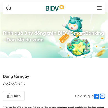
Rinh quà 3 tỷ đồng trên BIDV SmartBanking
– Đón Mã du xuân
Đăng tải ngày
02/02/2026
Thích
Chia sẻ qua
Với một diện mạo khác biệt cùng những trải nghiệm hoàn toàn