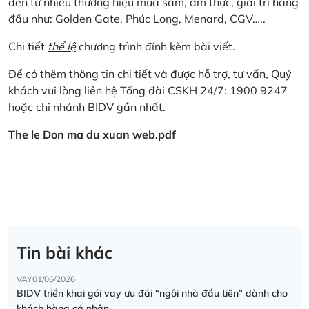
đến từ nhiều thương hiệu mua sắm, ẩm thực, giải trí hàng
đầu như: Golden Gate, Phúc Long, Menard, CGV…..
Chi tiết
thể lệ
chương trình đính kèm bài viết.
Để có thêm thông tin chi tiết và được hỗ trợ, tư vấn, Quý
khách vui lòng liên hệ Tổng đài CSKH 24/7: 1900 9247
hoặc chi nhánh BIDV gần nhất.
The le Don ma du xuan web.pdf
Tin bài khác
VAY
01/06/2026
BIDV triển khai gói vay ưu đãi “ngôi nhà đầu tiên” dành cho
khách hàng cá nhân