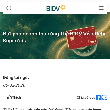
Bứt phá doanh thu cùng Thẻ BIDV Visa Debit
SuperAds
Đăng tải ngày
06/02/2026
Thích
Chia sẻ qua
Thấu hiểu nhu cầu của các Chủ Shop, Tiểu thương bán hàng