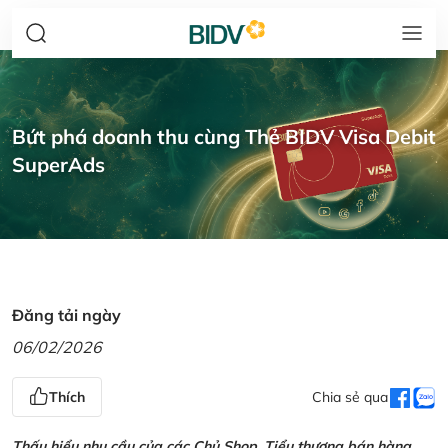
Bứt phá doanh thu cùng Thẻ BIDV Visa Debit
SuperAds
Đăng tải ngày
06/02/2026
Thích
Chia sẻ qua
Thấu hiểu nhu cầu của các Chủ Shop, Tiểu thương bán hàng