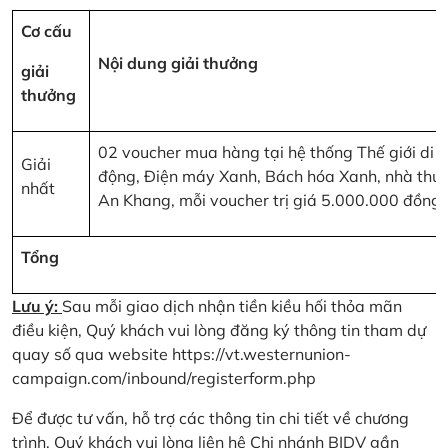
Cơ cấu
Nội dung giải thưởng
giải
thưởng
02 voucher mua hàng tại hệ thống Thế giới di
Giải
động, Điện máy Xanh, Bách hóa Xanh, nhà thu
nhất
An Khang, mỗi voucher trị giá 5.000.000 đồng
Tổng
Lưu ý:
Sau mỗi giao dịch nhận tiền kiều hối thỏa mãn
điều kiện, Quý khách vui lòng đăng ký thông tin tham dự
quay số qua website
https://vt.westernunion-
campaign.com/inbound/registerform.php
Để được tư vấn, hỗ trợ các thông tin chi tiết về chương
trình, Quý khách vui lòng liên hệ Chi nhánh BIDV gần