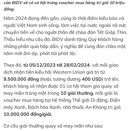
của BIDV sẽ có cơ hội trúng voucher mua hàng trị giá 10 triệu
đồng.
Năm 2024 đang đến gần, cũng là thời điểm kiều bào và
người Việt Nam sinh sống, làm việc tại nước ngoài nô nức
chuyển tiền về cho người thân để chào đón Tết Giáp Thìn.
Thấu hiểu nhu cầu đó, BIDV dành tặng Quý khách hàng
những phần quà hấp dẫn, ý nghĩa để cùng đón chào một
năm mới ấm áp, phát tài phát lộc.
Theo đó,
từ 05/12/2023 tới 28/02/2024
, với mỗi giao
dịch nhận tiền kiều hối Western Union giá trị từ
9.500.000 đồng
(hoặc tương đương
400 USD
) trở lên,
khách hàng sẽ nhận được 01 cơ hội tham gia quay số
may mắn trúng một trong
10 giải thưởng
, mỗi giải là
voucher mua hàng tại hệ thống Thế giới Di động, Điện
máy Xanh, Bách hóa Xanh, nhà thuốc An Khang trị giá
10.000.000 đồng/giải
.
Cơ cấu giải thưởng quay số may mắn như sau: