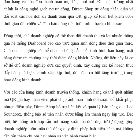
đơn hàng và hóa đơn thanh toán mọi lúc, mọi nơi. Điểm ấn tượng nhất
chính là công nghệ gạch nợ tự động, Direct Shop tự động nhận diện và
đối soát các hóa đơn đã thanh toán qua QR, giúp kế toán tiết kiệm 80%
thời gian đối chiếu và đảm bảo dòng tiền luôn minh bạch, chính xác.
Đồng thời, chủ doanh nghiệp có thể theo dõi doanh thu và lợi nhuận thông
qua hệ thống Dashboard báo cáo trực quan sinh động theo thời gian thực.
Chủ doanh nghiệp có thể nhanh chóng nắm bắt tình hình bán hàng, mặt
hàng được ưa chuộng hay thời điểm đông khách. Những dữ liệu này là cơ
sở để chủ doanh nghiệp đưa các quyết định, xây dựng các kế hoạch thúc
đẩy bán phù hợp, chính xác, kịp thời, đón đầu cơ hội tăng trưởng trong
hoạt động kinh doanh.
Với các cửa hàng kinh doanh truyền thống, khách hàng có thể quét nhầm
mã QR giả hay nhân viên phải chụp ảnh màn hình đối soát. Để khắc phục
nhược điểm này, Direct Shop hỗ trợ liên kết và quản lý bán hàng qua Loa
Soundbox, thông báo số tiền nhận được bằng âm thanh ngay lập tức. Đặc
biệt, hệ thống tích hợp sẵn tính năng xuất hóa đơn điện tử tự động, giúp
doanh nghiệp luôn tuân thủ đúng quy định pháp luật hiện hành mà không
cần tốn thêm chi phí hay nhân sự vận hành riêng biệt.