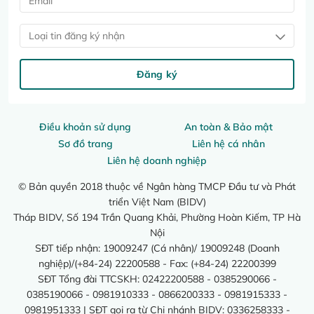
Loại tin đăng ký nhận
Đăng ký
Điều khoản sử dụng
An toàn & Bảo mật
Sơ đồ trang
Liên hệ cá nhân
Liên hệ doanh nghiệp
© Bản quyền 2018 thuộc về Ngân hàng TMCP Đầu tư và Phát
triển Việt Nam (BIDV)
Tháp BIDV, Số 194 Trần Quang Khải, Phường Hoàn Kiếm, TP Hà
Nội
SĐT tiếp nhận: 19009247 (Cá nhân)/ 19009248 (Doanh
nghiệp)/(+84-24) 22200588 - Fax: (+84-24) 22200399
SĐT Tổng đài TTCSKH: 02422200588 - 0385290066 -
0385190066 - 0981910333 - 0866200333 - 0981915333 -
0981951333 | SĐT gọi ra từ Chi nhánh BIDV: 0336258333 -