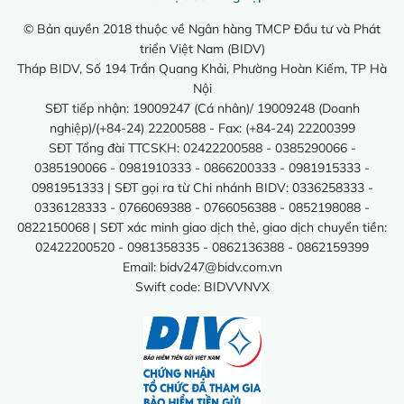
© Bản quyền 2018 thuộc về Ngân hàng TMCP Đầu tư và Phát
triển Việt Nam (BIDV)
Tháp BIDV, Số 194 Trần Quang Khải, Phường Hoàn Kiếm, TP Hà
Nội
SĐT tiếp nhận: 19009247 (Cá nhân)/ 19009248 (Doanh
nghiệp)/(+84-24) 22200588 - Fax: (+84-24) 22200399
SĐT Tổng đài TTCSKH: 02422200588 - 0385290066 -
0385190066 - 0981910333 - 0866200333 - 0981915333 -
0981951333 | SĐT gọi ra từ Chi nhánh BIDV: 0336258333 -
0336128333 - 0766069388 - 0766056388 - 0852198088 -
0822150068 | SĐT xác minh giao dịch thẻ, giao dịch chuyển tiền:
02422200520 - 0981358335 - 0862136388 - 0862159399
Email:
bidv247@bidv.com.vn
Swift code: BIDVVNVX