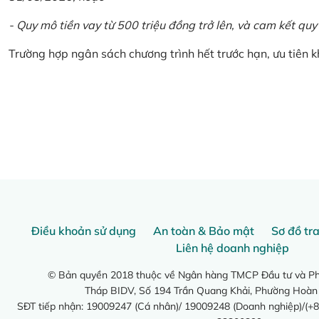
- Quy mô tiền vay từ 500 triệu đồng trở lên, và cam kết quy
Trường hợp ngân sách chương trình hết trước hạn, ưu tiên 
Điều khoản sử dụng
An toàn & Bảo mật
Sơ đồ tr
Liên hệ doanh nghiệp
© Bản quyền 2018 thuộc về Ngân hàng TMCP Đầu tư và Phá
Tháp BIDV, Số 194 Trần Quang Khải, Phường Hoàn
SĐT tiếp nhận: 19009247 (Cá nhân)/ 19009248 (Doanh nghiệp)/(+8