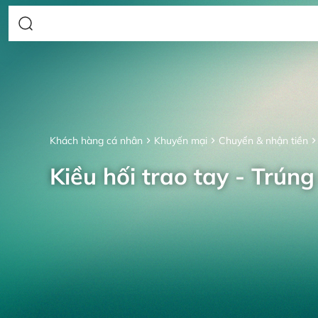
Khách hàng cá nhân
Khuyến mại
Chuyển & nhận tiền
Kiều hối trao tay - Trúng