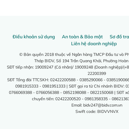
Điều khoản sử dụng
An toàn & Bảo mật
Sơ đồ tr
Liên hệ doanh nghiệp
© Bản quyền 2018 thuộc về Ngân hàng TMCP Đầu tư và Phá
Tháp BIDV, Số 194 Trần Quang Khải, Phường Hoàn
SĐT tiếp nhận: 19009247 (Cá nhân)/ 19009248 (Doanh nghiệp)/(+8
22200399
SĐT Tổng đài TTCSKH: 02422200588 - 0385290066 - 0385190066
0981915333 - 0981951333 | SĐT gọi ra từ Chi nhánh BIDV: 
0766069388 - 0766056388 - 0852198088 - 0822150068 | SĐT xác 
chuyển tiền: 02422200520 - 0981358335 - 0862136
Email:
bidv247@bidv.com.vn
Swift code: BIDVVNVX