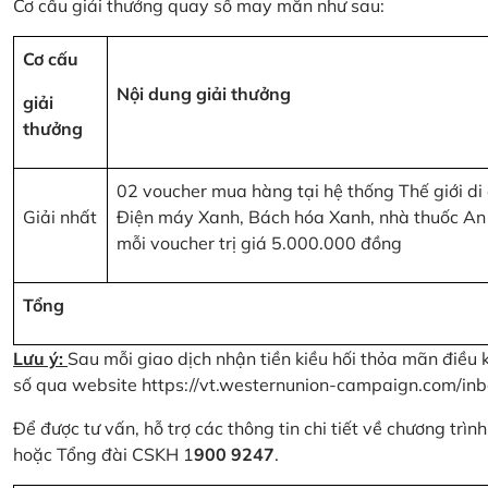
Cơ cấu giải thưởng quay số may mắn như sau:
Cơ cấu
Nội dung giải thưởng
giải
thưởng
02 voucher mua hàng tại hệ thống Thế giới di
Giải nhất
Điện máy Xanh, Bách hóa Xanh, nhà thuốc An
mỗi voucher trị giá 5.000.000 đồng
Tổng
Lưu ý:
Sau mỗi giao dịch nhận tiền kiều hối thỏa mãn điều 
số qua website
https://vt.westernunion-campaign.com/inb
Để được tư vấn, hỗ trợ các thông tin chi tiết về chương trì
hoặc Tổng đài CSKH 1
900 9247
.