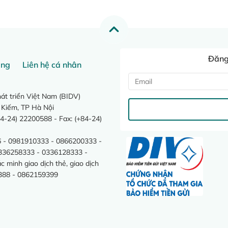
Đăng 
ang
Liên hệ cá nhân
t triển Việt Nam (BIDV)
 Kiếm, TP Hà Nội
4-24) 22200588 - Fax: (+84-24)
 - 0981910333 - 0866200333 -
0336258333 - 0336128333 -
minh giao dịch thẻ, giao dịch
388 - 0862159399