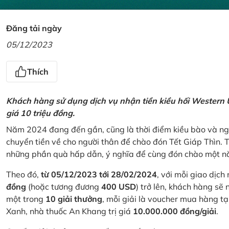
Đăng tải ngày
05/12/2023
Thích
Khách hàng sử dụng dịch vụ nhận tiền kiều hối Western U
giá 10 triệu đồng.
Năm 2024 đang đến gần, cũng là thời điểm kiều bào và ngư
chuyển tiền về cho người thân để chào đón Tết Giáp Thìn.
những phần quà hấp dẫn, ý nghĩa để cùng đón chào một nă
Theo đó,
từ 05/12/2023 tới 28/02/2024
, với mỗi giao dịch
đồng
(hoặc tương đương
400 USD
) trở lên, khách hàng s
một trong
10 giải thưởng
, mỗi giải là voucher mua hàng t
Xanh, nhà thuốc An Khang trị giá
10.000.000 đồng/giải
.