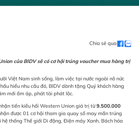
Chia sẻ qua
nion của BIDV sẽ có cơ hội trúng voucher mua hàng trị
ời Việt Nam sinh sống, làm việc tại nước ngoài nô nức
 Thấu hiểu nhu cầu đó, BIDV dành tặng Quý khách hàng
m mới ấm áp, phát tài phát lộc.
 nhận tiền kiều hối Western Union giá trị từ
9.500.000
ẽ nhận được 01 cơ hội tham gia quay số may mắn trúng
ại hệ thống Thế giới Di động, Điện máy Xanh, Bách hóa