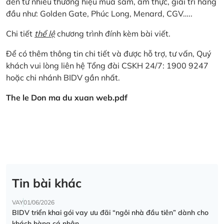
đến từ nhiều thương hiệu mua sắm, ẩm thực, giải trí hàng
đầu như: Golden Gate, Phúc Long, Menard, CGV…..
Chi tiết
thể lệ
chương trình đính kèm bài viết.
Để có thêm thông tin chi tiết và được hỗ trợ, tư vấn, Quý
khách vui lòng liên hệ Tổng đài CSKH 24/7: 1900 9247
hoặc chi nhánh BIDV gần nhất.
The le Don ma du xuan web.pdf
Tin bài khác
VAY
01/06/2026
BIDV triển khai gói vay ưu đãi “ngôi nhà đầu tiên” dành cho
khách hàng cá nhân