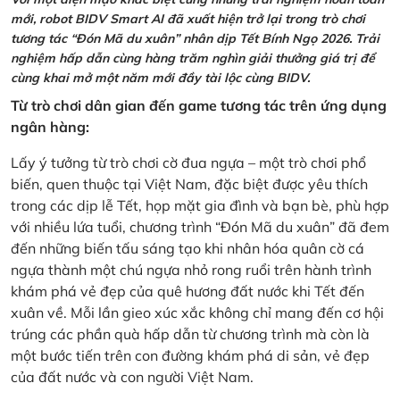
mới, robot BIDV Smart AI đã xuất hiện trở lại trong trò chơi
tương tác “Đón Mã du xuân” nhân dịp Tết Bính Ngọ 2026. Trải
nghiệm hấp dẫn cùng hàng trăm nghìn giải thưởng giá trị để
cùng khai mở một năm mới đầy tài lộc cùng BIDV.
Từ trò chơi dân gian đến game tương tác trên ứng dụng
ngân hàng:
Lấy ý tưởng từ trò chơi cờ đua ngựa – một trò chơi phổ
biến, quen thuộc tại Việt Nam, đặc biệt được yêu thích
trong các dịp lễ Tết, họp mặt gia đình và bạn bè, phù hợp
với nhiều lứa tuổi, chương trình “Đón Mã du xuân” đã đem
đến những biến tấu sáng tạo khi nhân hóa quân cờ cá
ngựa thành một chú ngựa nhỏ rong ruổi trên hành trình
khám phá vẻ đẹp của quê hương đất nước khi Tết đến
xuân về. Mỗi lần gieo xúc xắc không chỉ mang đến cơ hội
trúng các phần quà hấp dẫn từ chương trình mà còn là
một bước tiến trên con đường khám phá di sản, vẻ đẹp
của đất nước và con người Việt Nam.