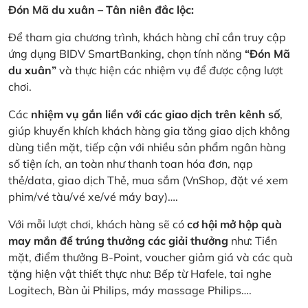
Đón Mã du xuân – Tân niên đắc lộc:
Để tham gia chương trình, khách hàng chỉ cần truy cập
ứng dụng BIDV SmartBanking, chọn tính năng
“Đón Mã
du xuân”
và thực hiện các nhiệm vụ để được cộng lượt
chơi.
Các
nhiệm vụ gắn liền với các giao dịch trên kênh số
,
giúp khuyến khích khách hàng gia tăng giao dịch không
dùng tiền mặt, tiếp cận với nhiều sản phẩm ngân hàng
số tiện ích, an toàn như thanh toan hóa đơn, nạp
thẻ/data, giao dịch Thẻ, mua sắm (VnShop, đặt vé xem
phim/vé tàu/vé xe/vé máy bay)….
Với mỗi lượt chơi, khách hàng sẽ có
cơ hội mở hộp quà
may mắn để trúng thưởng các giải thưởng
như: Tiền
mặt, điểm thưởng B-Point, voucher giảm giá và các quà
tặng hiện vật thiết thực như: Bếp từ Hafele, tai nghe
Logitech, Bàn ủi Philips, máy massage Philips….