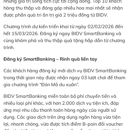
những giá trị sống tích cực tới cộng đồng. Top 10 khách
hàng thu thập và đóng góp nhiều hoa mai nhất sẽ nhận
được phần quà tri ân trị giá 2 triệu đồng từ BIDV.
Chương trình dự kiến triển khai từ ngày 02/02/2026 đến
hết 15/03/2026. Đăng ký ngay BIDV SmartBanking và
cùng khám phá và thu thập quà tặng hấp dẫn từ chương
trình.
Đăng ký SmartBanking – Rinh quà liền tay
Các khách hàng đăng ký mới dịch vụ BIDV SmartBanking
trong thời gian này được nhận ngay 03 lượt chơi để tham
gia chương trình “Đón Mã du xuân”.
BIDV SmartBanking miễn toàn bộ phí chuyển tiền và
nhiều loại phí khác, với hơn 2.000 dịch vụ tiện ích, đáp
ứng mọi nhu cầu thanh toán hàng ngày của người sử
dụng. Các giao dịch trên ứng dụng ngân hàng vừa tiện
lợi, nhanh chóng, vừa được tích điểm B-poin đổi voucher