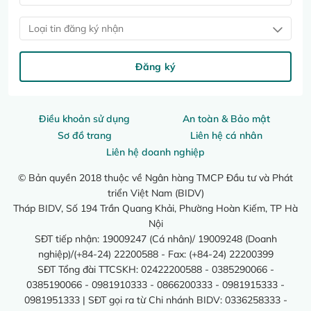
Loại tin đăng ký nhận
Đăng ký
Điều khoản sử dụng
An toàn & Bảo mật
Sơ đồ trang
Liên hệ cá nhân
Liên hệ doanh nghiệp
© Bản quyền 2018 thuộc về Ngân hàng TMCP Đầu tư và Phát
triển Việt Nam (BIDV)
Tháp BIDV, Số 194 Trần Quang Khải, Phường Hoàn Kiếm, TP Hà
Nội
SĐT tiếp nhận: 19009247 (Cá nhân)/ 19009248 (Doanh
nghiệp)/(+84-24) 22200588 - Fax: (+84-24) 22200399
SĐT Tổng đài TTCSKH: 02422200588 - 0385290066 -
0385190066 - 0981910333 - 0866200333 - 0981915333 -
0981951333 | SĐT gọi ra từ Chi nhánh BIDV: 0336258333 -