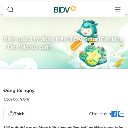
Rinh quà 3 tỷ đồng trên BIDV SmartBanking
– Đón Mã du xuân
Đăng tải ngày
02/02/2026
Thích
Chia sẻ qua
Với một diện mạo khác biệt cùng những trải nghiệm hoàn toàn