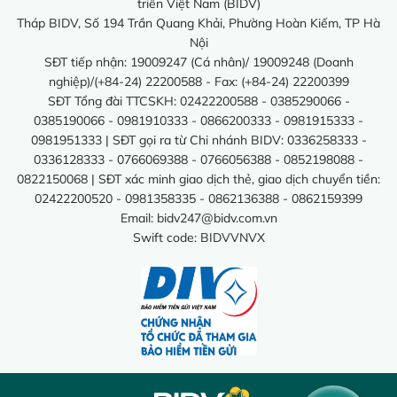
triển Việt Nam (BIDV)
Tháp BIDV, Số 194 Trần Quang Khải, Phường Hoàn Kiếm, TP Hà
Nội
SĐT tiếp nhận: 19009247 (Cá nhân)/ 19009248 (Doanh
nghiệp)/(+84-24) 22200588 - Fax: (+84-24) 22200399
SĐT Tổng đài TTCSKH: 02422200588 - 0385290066 -
0385190066 - 0981910333 - 0866200333 - 0981915333 -
0981951333 | SĐT gọi ra từ Chi nhánh BIDV: 0336258333 -
0336128333 - 0766069388 - 0766056388 - 0852198088 -
0822150068 | SĐT xác minh giao dịch thẻ, giao dịch chuyển tiền:
02422200520 - 0981358335 - 0862136388 - 0862159399
Email:
bidv247@bidv.com.vn
Swift code: BIDVVNVX