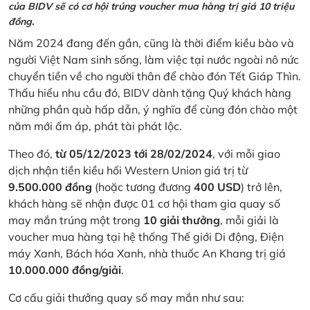
của BIDV sẽ có cơ hội trúng voucher mua hàng trị giá 10 triệu
đồng.
Năm 2024 đang đến gần, cũng là thời điểm kiều bào và
người Việt Nam sinh sống, làm việc tại nước ngoài nô nức
chuyển tiền về cho người thân để chào đón Tết Giáp Thìn.
Thấu hiểu nhu cầu đó, BIDV dành tặng Quý khách hàng
những phần quà hấp dẫn, ý nghĩa để cùng đón chào một
năm mới ấm áp, phát tài phát lộc.
Theo đó,
từ 05/12/2023 tới 28/02/2024
, với mỗi giao
dịch nhận tiền kiều hối Western Union giá trị từ
9.500.000 đồng
(hoặc tương đương
400 USD
) trở lên,
khách hàng sẽ nhận được 01 cơ hội tham gia quay số
may mắn trúng một trong
10 giải thưởng
, mỗi giải là
voucher mua hàng tại hệ thống Thế giới Di động, Điện
máy Xanh, Bách hóa Xanh, nhà thuốc An Khang trị giá
10.000.000 đồng/giải
.
Cơ cấu giải thưởng quay số may mắn như sau: