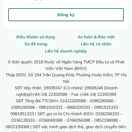
Đăng ký
Điều khoản sử dụng
An toàn & Bảo mật
Sơ đồ trang
Liên hệ cá nhân
Liên hệ doanh nghiệp
© Bản quyền 2018 thuộc về Ngân hàng TMCP Đầu tư và Phát
triển Việt Nam (BIDV)
Tháp BIDV, Số 194 Trần Quang Khải, Phường Hoàn Kiếm, TP Hà
Nội
SĐT tiếp nhận: 19009247 (Cá nhân)/ 19009248 (Doanh
nghiệp)/(+84-24) 22200588 - Fax: (+84-24) 22200399
SĐT Tổng đài TTCSKH: 02422200588 - 0385290066 -
0385190066 - 0981910333 - 0866200333 - 0981915333 -
0981951333 | SĐT gọi ra từ Chi nhánh BIDV: 0336258333 -
0336128333 - 0766069388 - 0766056388 - 0852198088 -
0822150068 | SĐT xác minh giao dịch thẻ, giao dịch chuyển tiền: