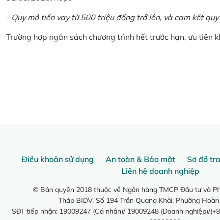
- Quy mô tiền vay từ 500 triệu đồng trở lên, và cam kết quy
Trường hợp ngân sách chương trình hết trước hạn, ưu tiên 
Điều khoản sử dụng
An toàn & Bảo mật
Sơ đồ tr
Liên hệ doanh nghiệp
© Bản quyền 2018 thuộc về Ngân hàng TMCP Đầu tư và Phá
Tháp BIDV, Số 194 Trần Quang Khải, Phường Hoàn
SĐT tiếp nhận: 19009247 (Cá nhân)/ 19009248 (Doanh nghiệp)/(+8