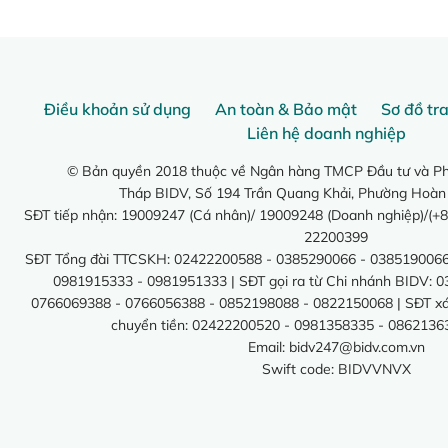
Điều khoản sử dụng
An toàn & Bảo mật
Sơ đồ tr
Liên hệ doanh nghiệp
© Bản quyền 2018 thuộc về Ngân hàng TMCP Đầu tư và Phá
Tháp BIDV, Số 194 Trần Quang Khải, Phường Hoàn
SĐT tiếp nhận: 19009247 (Cá nhân)/ 19009248 (Doanh nghiệp)/(+8
22200399
SĐT Tổng đài TTCSKH: 02422200588 - 0385290066 - 0385190066
0981915333 - 0981951333 | SĐT gọi ra từ Chi nhánh BIDV: 
0766069388 - 0766056388 - 0852198088 - 0822150068 | SĐT xác 
chuyển tiền: 02422200520 - 0981358335 - 0862136
Email:
bidv247@bidv.com.vn
Swift code: BIDVVNVX