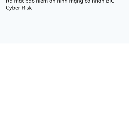
Ra mắt bảo hiểm an ninh mạng cá nhân BIC
Cyber Risk