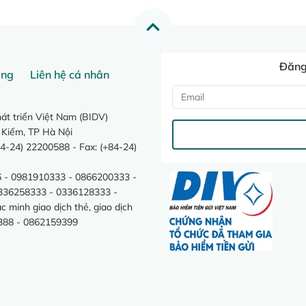
Đăng 
ang
Liên hệ cá nhân
t triển Việt Nam (BIDV)
 Kiếm, TP Hà Nội
4-24) 22200588 - Fax: (+84-24)
 - 0981910333 - 0866200333 -
0336258333 - 0336128333 -
minh giao dịch thẻ, giao dịch
388 - 0862159399