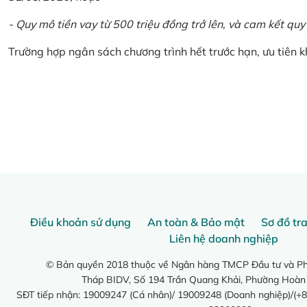
- Quy mô tiền vay từ 500 triệu đồng trở lên, và cam kết quy
Trường hợp ngân sách chương trình hết trước hạn, ưu tiên 
Điều khoản sử dụng
An toàn & Bảo mật
Sơ đồ tr
Liên hệ doanh nghiệp
© Bản quyền 2018 thuộc về Ngân hàng TMCP Đầu tư và Phá
Tháp BIDV, Số 194 Trần Quang Khải, Phường Hoàn
SĐT tiếp nhận: 19009247 (Cá nhân)/ 19009248 (Doanh nghiệp)/(+8